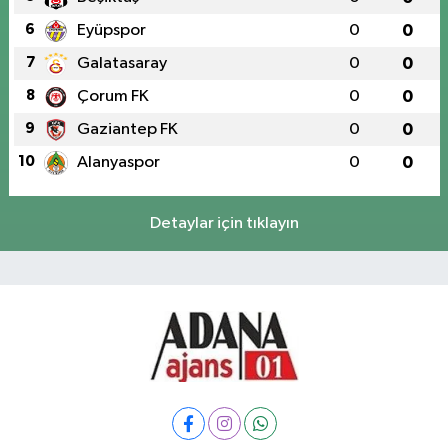
6
Eyüpspor
0
0
7
Galatasaray
0
0
8
Çorum FK
0
0
9
Gaziantep FK
0
0
10
Alanyaspor
0
0
Detaylar için tıklayın