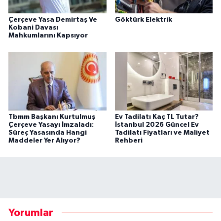
Çerçeve Yasa Demirtaş Ve
Göktürk Elektrik
Kobani Davası
Mahkumlarını Kapsıyor
Tbmm Başkanı Kurtulmuş
Ev Tadilatı Kaç TL Tutar?
Çerçeve Yasayı İmzaladı:
İstanbul 2026 Güncel Ev
Süreç Yasasında Hangi
Tadilatı Fiyatları ve Maliyet
Maddeler Yer Alıyor?
Rehberi
Yorumlar