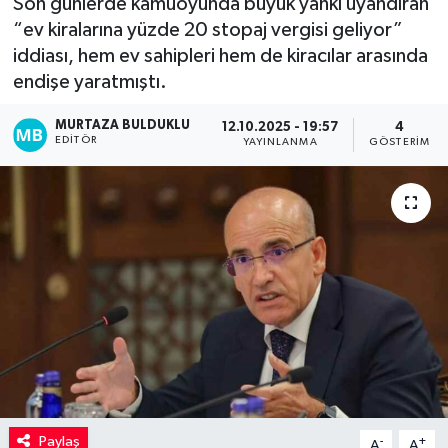
Son günlerde kamuoyunda büyük yankı uyandıran
“ev kiralarına yüzde 20 stopaj vergisi geliyor”
Kadın
iddiası, hem ev sahipleri hem de kiracılar arasında
endişe yaratmıştı.
Magazin
MURTAZA BULDUKLU
12.10.2025 - 19:57
4
Yaşam
EDITÖR
YAYINLANMA
GÖSTERIM
Paylaş
-
+
A
A