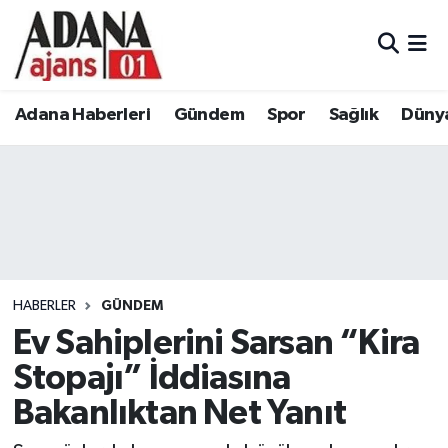
Adana Haberleri
Adana Nöbetçi Eczaneler
Adana Haberleri
Gündem
Spor
Sağlık
Düny
Gündem
Adana Hava Durumu
Spor
Adana Namaz Vakitleri
Sağlık
Adana Trafik Yoğunluk Haritası
Dünya
Süper Lig Puan Durumu ve Fikstür
HABERLER
GÜNDEM
Eğitim
Tüm Manşetler
Ev Sahiplerini Sarsan “Kira
Stopajı” İddiasına
Siyaset
Son Dakika Haberleri
Bakanlıktan Net Yanıt
Ekonomi
Haber Arşivi