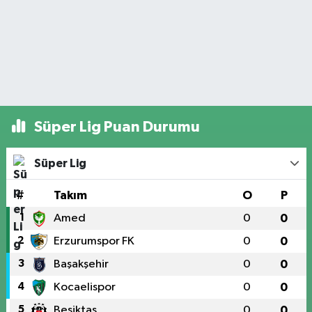
Süper Lig Puan Durumu
Süper Lig
#
Takım
O
P
1
Amed
0
0
2
Erzurumspor FK
0
0
3
Başakşehir
0
0
4
Kocaelispor
0
0
5
Beşiktaş
0
0