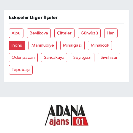
Eskişehir Diğer İlçeler
Alpu
Beylikova
Çifteler
Günyüzü
Han
İnönü
Mahmudiye
Mihalgazi
Mihaliççik
Odunpazari
Saricakaya
Seyitgazi
Sivrihisar
Tepebaşi