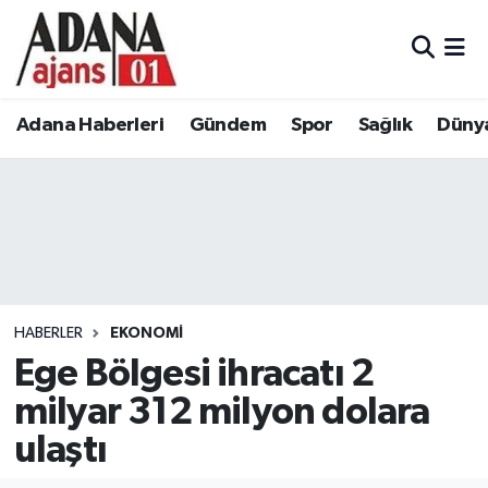
Adana Haberleri
Adana Nöbetçi Eczaneler
Adana Haberleri
Gündem
Spor
Sağlık
Düny
Gündem
Adana Hava Durumu
Spor
Adana Namaz Vakitleri
Sağlık
Adana Trafik Yoğunluk Haritası
Dünya
Süper Lig Puan Durumu ve Fikstür
HABERLER
EKONOMI
Eğitim
Tüm Manşetler
Ege Bölgesi ihracatı 2
milyar 312 milyon dolara
Siyaset
Son Dakika Haberleri
ulaştı
Ekonomi
Haber Arşivi