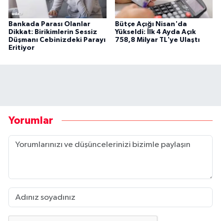
Bankada Parası Olanlar
Bütçe Açığı Nisan'da
Dikkat: Birikimlerin Sessiz
Yükseldi: İlk 4 Ayda Açık
Düşmanı Cebinizdeki Parayı
758,8 Milyar TL'ye Ulaştı
Eritiyor
Yorumlar