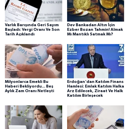
Varlık Barışında Geri Sayım
Dev Bankadan Altın İçin
Başladı: Vergi Oranı Ve Son
Ezber Bozan Tahmin! Almak
Tarih Açıklandı
Mı Mantıklı Satmak Mı?
Milyonlarca Emekli Bu
Erdoğan'dan Katılım Finans
Haberi Bekliyordu... Beş
Hamlesi: Emlak Katılım Halka
Aylık Zam Oranı Netleşti
Arz Edilecek, Ziraat Ve Halk
Katılım Birleşecek