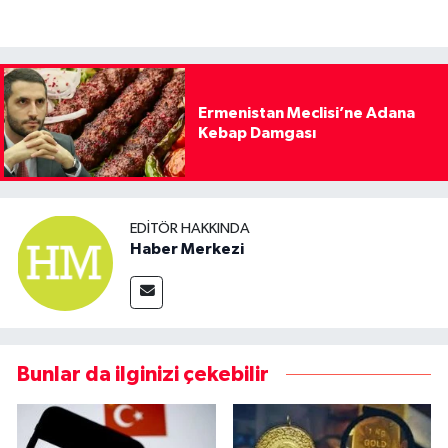
Ermenistan Meclisi’ne Adana
Kebap Damgası
EDITÖR HAKKINDA
Haber Merkezi
Bunlar da ilginizi çekebilir