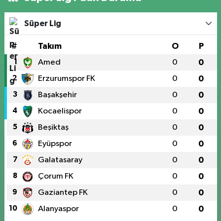
Süper Lig
#
Takım
O
P
1
Amed
0
0
2
Erzurumspor FK
0
0
3
Başakşehir
0
0
4
Kocaelispor
0
0
5
Beşiktaş
0
0
6
Eyüpspor
0
0
7
Galatasaray
0
0
8
Çorum FK
0
0
9
Gaziantep FK
0
0
10
Alanyaspor
0
0