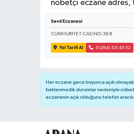
nöbetçi eczane adres, 
Kadın
Sevıl Eczanesi
Magazin
CUMHURIYET CAD.NO:36 B
Yaşam
Yol Tarifi Al
0 (284) 321 40 32
Her eczane gece boyunca açık olmayabili
beklenmedik durumlar nedeniyle nöbete
eczanenin açık olduğunu telefon aracılığıy