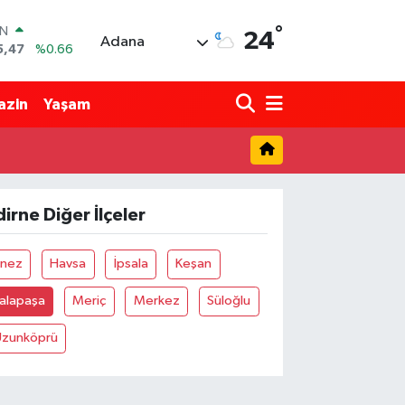
°
IN
24
Adana
5,47
%0.66
R
71
%0.05
azin
Yaşam
36
%0.18
İN
34
%0.22
ALTIN
85
%0.54
dirne Diğer İlçeler
00
3
%0
Enez
Havsa
İpsala
Keşan
Lalapaşa
Meriç
Merkez
Süloğlu
Uzunköprü