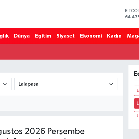
BITCO
64.47
DOLA
47,59
ğlık
Dünya
Eğitim
Siyaset
Ekonomi
Kadın
Mag
EURO
55,13
STERL
64,25
GRAM 
6527.
E
BİST1
13.70
ustos 2026 Perşembe