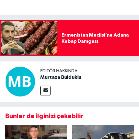
Ermenistan Meclisi’ne Adana
Kebap Damgası
EDITÖR HAKKINDA
Murtaza Bulduklu
Bunlar da ilginizi çekebilir