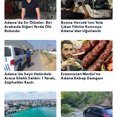
Adana’da Sır Ölümler: Biri
Bosna-Hersek’ten Yola
Arabada Diğeri Yerde Ölü
Çıkan Filistin Konvoyu
Bulundu
Adana’dan Uğurlandı
Adana'da Seyir Halindeki
Ermenistan Meclisi’ne
Araca Silahlı Saldırı: 1 Yaralı,
Adana Kebap Damgası
Şüpheliler Kaçtı