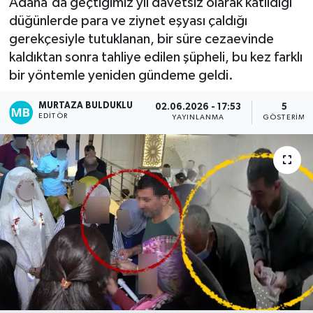
Adana'da geçtiğimiz yıl davetsiz olarak katıldığı
düğünlerde para ve ziynet eşyası çaldığı
Kadın
gerekçesiyle tutuklanan, bir süre cezaevinde
kaldıktan sonra tahliye edilen şüpheli, bu kez farklı
Magazin
bir yöntemle yeniden gündeme geldi.
Yaşam
MURTAZA BULDUKLU
02.06.2026 - 17:53
5
EDITÖR
YAYINLANMA
GÖSTERIM