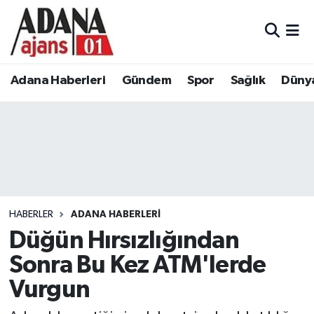
Adana Haberleri
Adana Nöbetçi Eczaneler
Adana Haberleri
Gündem
Spor
Sağlık
Düny
Gündem
Adana Hava Durumu
Spor
Adana Namaz Vakitleri
Sağlık
Adana Trafik Yoğunluk Haritası
Dünya
Süper Lig Puan Durumu ve Fikstür
HABERLER
ADANA HABERLERI
Eğitim
Tüm Manşetler
Düğün Hırsızlığından
Sonra Bu Kez ATM'lerde
Siyaset
Son Dakika Haberleri
Vurgun
Ekonomi
Haber Arşivi