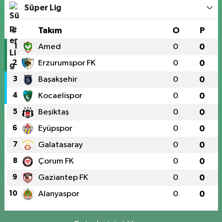
Süper Lig
#
Takım
O
P
1
Amed
0
0
2
Erzurumspor FK
0
0
3
Başakşehir
0
0
4
Kocaelispor
0
0
5
Beşiktaş
0
0
6
Eyüpspor
0
0
7
Galatasaray
0
0
8
Çorum FK
0
0
9
Gaziantep FK
0
0
10
Alanyaspor
0
0