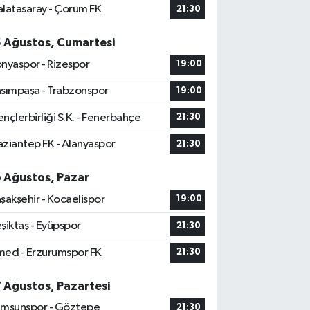
latasaray - Çorum FK
21:30
5 Ağustos, Cumartesi
nyaspor - Rizespor
19:00
sımpaşa - Trabzonspor
19:00
nçlerbirliği S.K. - Fenerbahçe
21:30
ziantep FK - Alanyaspor
21:30
6 Ağustos, Pazar
şakşehir - Kocaelispor
19:00
şiktaş - Eyüpspor
21:30
ed - Erzurumspor FK
21:30
7 Ağustos, Pazartesi
msunspor - Göztepe
21:30