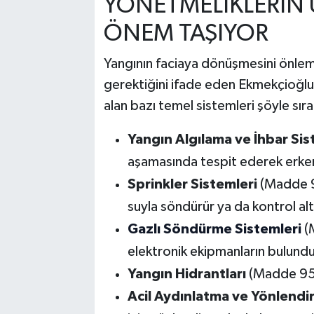
YÖNETMELİKLERİN 
ÖNEM TAŞIYOR
Yangının faciaya dönüşmesini önleme
gerektiğini ifade eden Ekmekçioğlu, 
alan bazı temel sistemleri şöyle sıra
Yangın Algılama ve İhbar Sis
aşamasında tespit ederek erken
Sprinkler Sistemleri
(Madde 96
suyla söndürür ya da kontrol altı
Gazlı Söndürme Sistemleri
(M
elektronik ekipmanların bulundu
Yangın Hidrantları
(Madde 95): 
Acil Aydınlatma ve Yönlendi