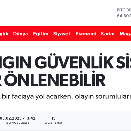
DOLA
47,60
EURO
55,02
ğlık
Dünya
Eğitim
Siyaset
Ekonomi
Kadın
Mag
STERLİ
64,23
GRAM 
6513.9
GIN GÜVENLİK Sİ
BİST10
13.768
BITCO
 ÖNLENEBİLİR
64.60
 bir faciaya yol açarken, olayın sorumlula
05.02.2025 - 13:42
15
GÜNCELLEME
GÖSTERIM