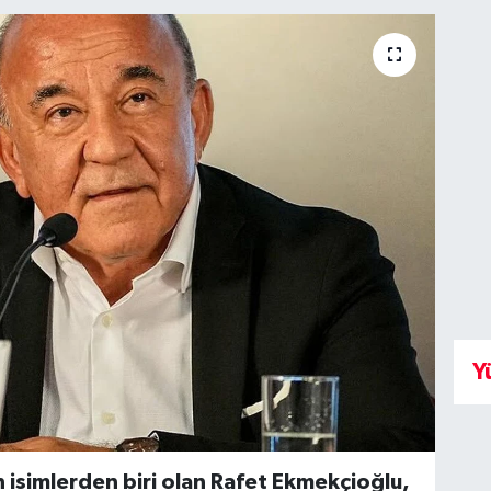
Y
 isimlerden biri olan Rafet Ekmekçioğlu,