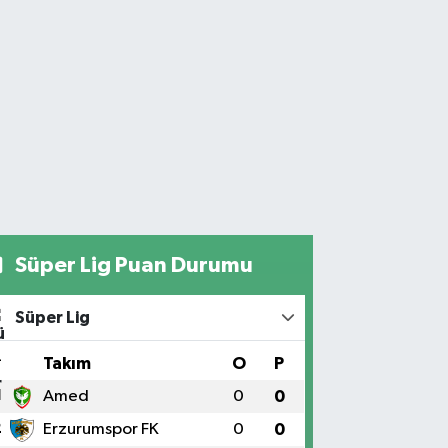
Süper Lig Puan Durumu
Süper Lig
#
Takım
O
P
1
Amed
0
0
2
Erzurumspor FK
0
0