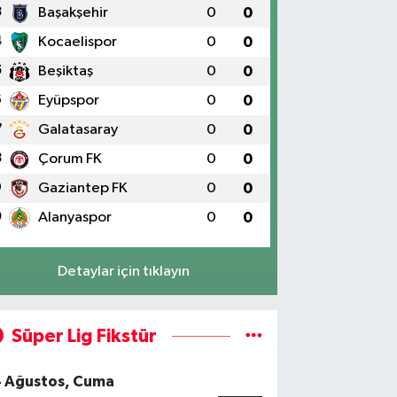
3
Başakşehir
0
0
4
Kocaelispor
0
0
5
Beşiktaş
0
0
6
Eyüpspor
0
0
7
Galatasaray
0
0
8
Çorum FK
0
0
9
Gaziantep FK
0
0
0
Alanyaspor
0
0
Detaylar için tıklayın
Süper Lig Fikstür
4 Ağustos, Cuma