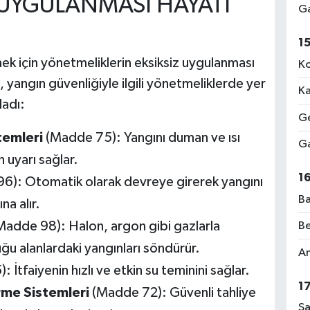
UYGULANMASI HAYATİ
Ga
1
k için yönetmeliklerin eksiksiz uygulanması
Ko
yangın güvenliğiyle ilgili yönetmeliklerde yer
Ka
ladı:
Ge
temleri
(Madde 75): Yangını duman ve ısı
Ga
 uyarı sağlar.
1
): Otomatik olarak devreye girerek yangını
Ba
na alır.
adde 98): Halon, argon gibi gazlarla
Be
ğu alanlardaki yangınları söndürür.
Am
İtfaiyenin hızlı ve etkin su teminini sağlar.
1
rme Sistemleri
(Madde 72): Güvenli tahliye
Sa