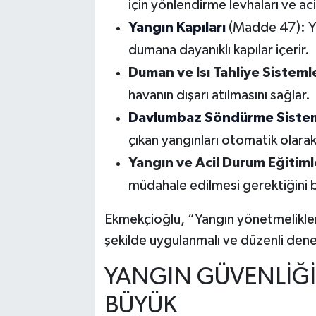
için yönlendirme levhaları ve aci
Yangın Kapıları
(Madde 47): Ya
dumana dayanıklı kapılar içerir.
Duman ve Isı Tahliye Sisteml
havanın dışarı atılmasını sağlar.
Davlumbaz Söndürme Sistem
çıkan yangınları otomatik olarak 
Yangın ve Acil Durum Eğitiml
müdahale edilmesi gerektiğini be
Ekmekçioğlu, “Yangın yönetmelikleri
şekilde uygulanmalı ve düzenli dene
YANGIN GÜVENLİĞİ
BÜYÜK