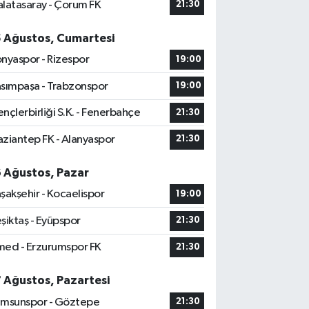
latasaray - Çorum FK
21:30
5 Ağustos, Cumartesi
nyaspor - Rizespor
19:00
sımpaşa - Trabzonspor
19:00
nçlerbirliği S.K. - Fenerbahçe
21:30
ziantep FK - Alanyaspor
21:30
6 Ağustos, Pazar
şakşehir - Kocaelispor
19:00
şiktaş - Eyüpspor
21:30
ed - Erzurumspor FK
21:30
7 Ağustos, Pazartesi
msunspor - Göztepe
21:30