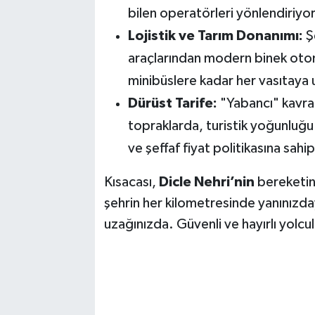
bilen operatörleri yönlendiriyo
Lojistik ve Tarım Donanımı:
Şe
araçlarından modern binek otom
minibüslere kadar her vasıtaya 
Dürüst Tarife:
"Yabancı" kavram
topraklarda, turistik yoğunluğu 
ve şeffaf fiyat politikasına sahip
Kısacası,
Dicle Nehri’nin
bereketind
şehrin her kilometresinde yanınızd
uzağınızda. Güvenli ve hayırlı yolcul