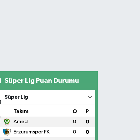
Süper Lig Puan Durumu
Süper Lig
#
Takım
O
P
1
Amed
0
0
2
Erzurumspor FK
0
0