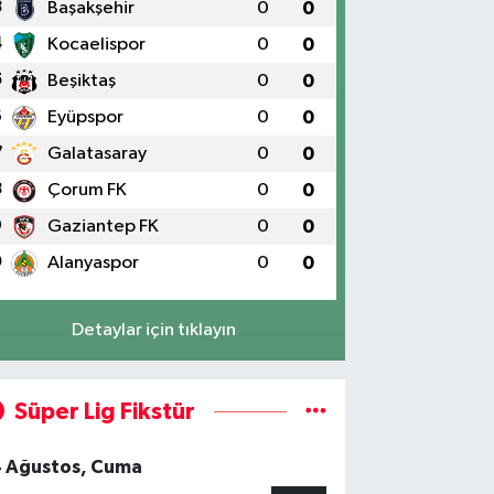
3
Başakşehir
0
0
4
Kocaelispor
0
0
5
Beşiktaş
0
0
6
Eyüpspor
0
0
7
Galatasaray
0
0
8
Çorum FK
0
0
9
Gaziantep FK
0
0
0
Alanyaspor
0
0
Detaylar için tıklayın
Süper Lig Fikstür
4 Ağustos, Cuma