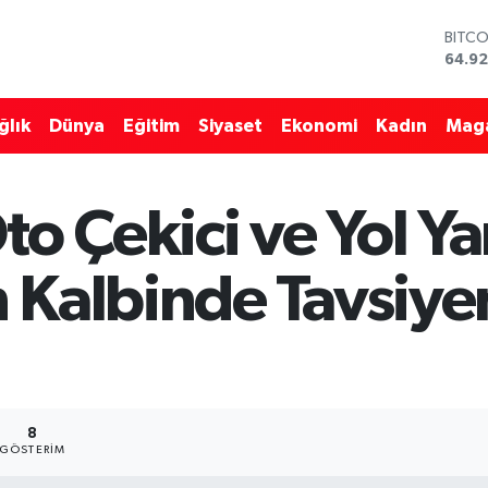
64.92
DOLA
47,5
EURO
55,0
ğlık
Dünya
Eğitim
Siyaset
Ekonomi
Kadın
Mag
STERL
64,15
GRAM
6527
to Çekici ve Yol Y
BİST1
13.70
 Kalbinde Tavsiy
8
GÖSTERIM