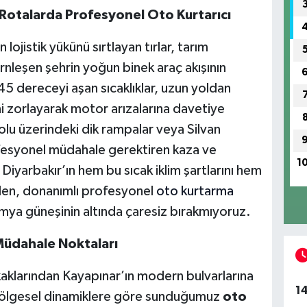
 Rotalarda Profesyonel Oto Kurtarıcı
ojistik yükünü sırtlayan tırlar, tarım
rnleşen şehrin yoğun binek araç akışının
 45 dereceyi aşan sıcaklıklar, uzun yoldan
i zorlayarak motor arızalarına davetiye
olu üzerindeki dik rampalar veya Silvan
ofesyonel müdahale gerektiren kaza ve
1
, Diyarbakır’ın hem bu sıcak iklim şartlarını hem
 bilen, donanımlı profesyonel
oto kurtarma
amya güneşinin altında çaresiz bırakmıyoruz.
Müdahale Noktaları
kaklarından Kayapınar’ın modern bulvarlarına
1
 Bölgesel dinamiklere göre sunduğumuz
oto