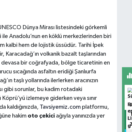
UNESCO Dünya Mirası listesindeki görkemli
i ile Anadolu’nun en köklü merkezlerinden biri
kalbi hem de lojistik üssüdür. Tarihi İpek
ir, Karacadağ’ın volkanik bazalt taşlarından
n devasa bir coğrafyada, bölge ticaretinin en
rucu sıcağında asfaltın eridiği Şanlıurfa
n taşlı yollarında ilerlerken aracınızın
ı gibi sorunlar, bu kadim rotadaki
ü Köprü’yü izlemeye giderken veya sınır
lda kaldığınızda,
Tavsiyemiz.com
platformu,
üğüne hakim
oto çekici
ağıyla yanınızda yer