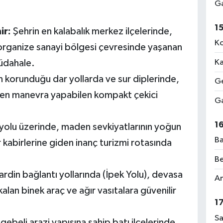
Ga
1
ir:
Şehrin en kalabalık merkez ilçelerinde,
Ko
 organize sanayi bölgesi çevresinde yaşanan
müdahale.
Ka
 korunduğu dar yollarda ve sur diplerinde,
Ge
en manevra yapabilen kompakt çekici
Ga
1
 yolu üzerinde, maden sevkiyatlarının yoğun
Ba
birlerine giden inanç turizmi rotasında
Be
din bağlantı yollarında (İpek Yolu), devasa
Am
alan binek araç ve ağır vasıtalara güvenilir
1
Sa
ebeli arazi yapısına sahip batı ilçelerinde,