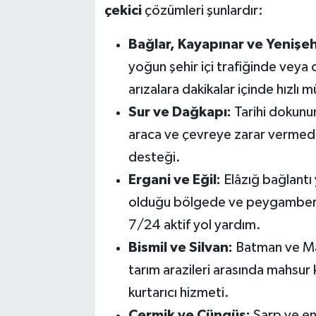
çekici
çözümleri şunlardır:
Bağlar, Kayapınar ve Yenişeh
yoğun şehir içi trafiğinde veya
arızalara dakikalar içinde hızlı 
Sur ve Dağkapı:
Tarihi dokunun
araca ve çevreye zarar vermed
desteği.
Ergani ve Eğil:
Elâzığ bağlantı
olduğu bölgede ve peygamber ka
7/24 aktif yol yardım.
Bismil ve Silvan:
Batman ve Mar
tarım arazileri arasında mahsur k
kurtarıcı hizmeti.
Çermik ve Çüngüş:
Sarp ve eng