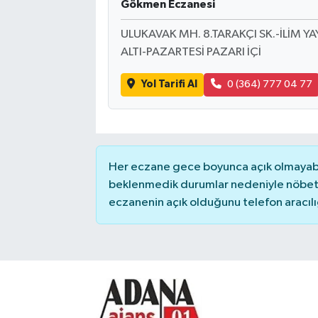
Gökmen Eczanesi
ULUKAVAK MH. 8.TARAKÇI SK.-İLİM 
ALTI-PAZARTESİ PAZARI İÇİ
Yol Tarifi Al
0 (364) 777 04 77
Her eczane gece boyunca açık olmayabili
beklenmedik durumlar nedeniyle nöbete
eczanenin açık olduğunu telefon aracılığıy