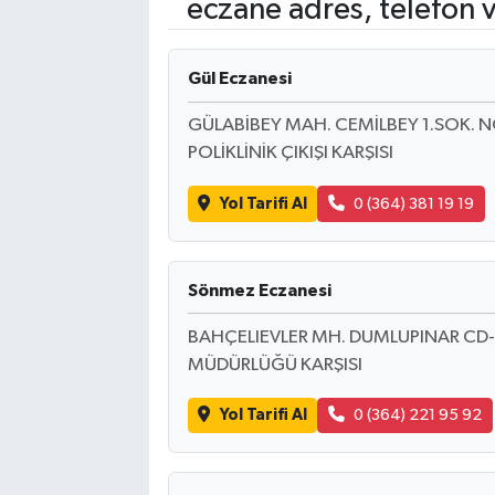
eczane adres, telefon 
Kadın
Gül Eczanesi
Magazin
GÜLABİBEY MAH. CEMİLBEY 1.SOK. N
Yaşam
POLİKLİNİK ÇIKIŞI KARŞISI
Yol Tarifi Al
0 (364) 381 19 19
Sönmez Eczanesi
BAHÇELIEVLER MH. DUMLUPINAR CD-ES
MÜDÜRLÜĞÜ KARŞISI
Yol Tarifi Al
0 (364) 221 95 92