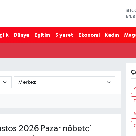
BITC
64.8
DOL
47,7
ğlık
Dünya
Eğitim
Siyaset
Ekonomi
Kadın
Mag
EUR
55,2
STER
64,4
GRAM
6660
Ç
BİST
13.7
stos 2026 Pazar nöbetçi