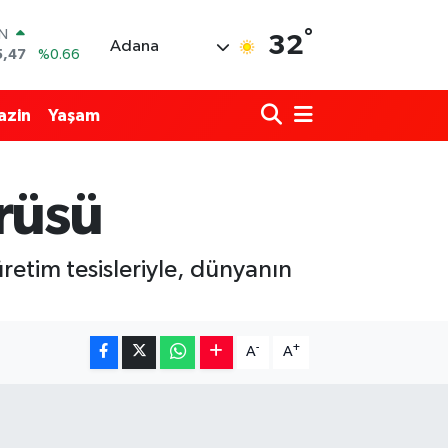
°
IN
32
Adana
5,47
%0.66
R
71
%0.05
azin
Yaşam
6
%0.18
İN
34
%0.22
rüsü
ALTIN
23
%0.39
00
%0
retim tesisleriyle, dünyanın
-
+
A
A