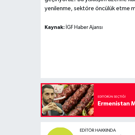
yenilenme, sektöre öncülük etme m
Kaynak:
İGF Haber Ajansı
EDITÖRÜN SEÇTIĞI
Ermenistan M
EDITÖR HAKKINDA