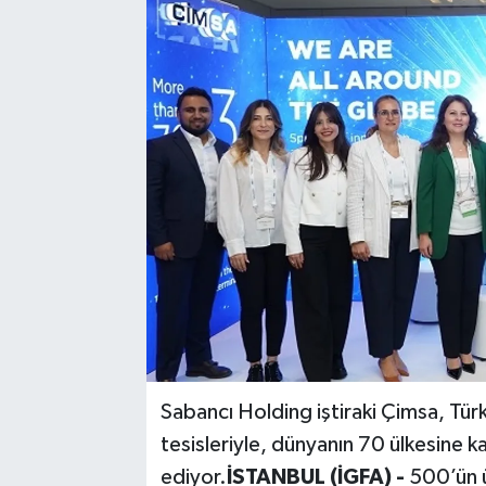
Kadın
Magazin
Yaşam
Sabancı Holding iştiraki Çimsa, Tür
tesisleriyle, dünyanın 70 ülkesine k
ediyor.
İSTANBUL (İGFA) -
500’ün ü