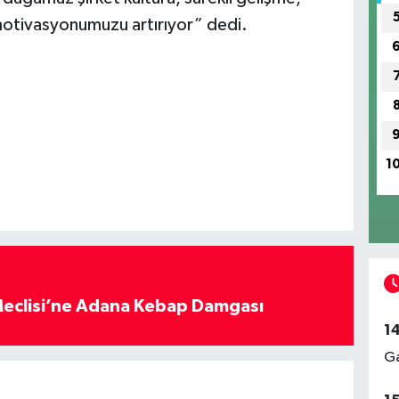
otivasyonumuzu artırıyor” dedi.
1
eclisi’ne Adana Kebap Damgası
1
Ga