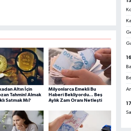
1
Ko
Ka
Ge
Ga
1
Ba
Be
adan Altın İçin
Milyonlarca Emekli Bu
Am
ozan Tahmin! Almak
Haberi Bekliyordu... Beş
klı Satmak Mı?
Aylık Zam Oranı Netleşti
1
Sa