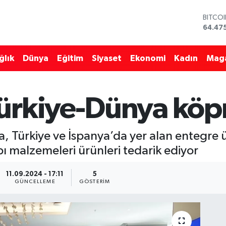
BITCO
64.47
DOLA
47,59
ğlık
Dünya
Eğitim
Siyaset
Ekonomi
Kadın
Mag
EURO
55,133
STERL
64,25
ürkiye-Dünya köp
GRAM 
6518.
BİST1
13.703
a, Türkiye ve İspanya’da yer alan entegre ü
ı malzemeleri ürünleri tedarik ediyor
11.09.2024 - 17:11
5
GÜNCELLEME
GÖSTERIM