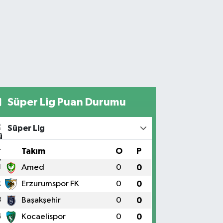
Süper Lig Puan Durumu
Süper Lig
#
Takım
O
P
1
Amed
0
0
2
Erzurumspor FK
0
0
3
Başakşehir
0
0
4
Kocaelispor
0
0