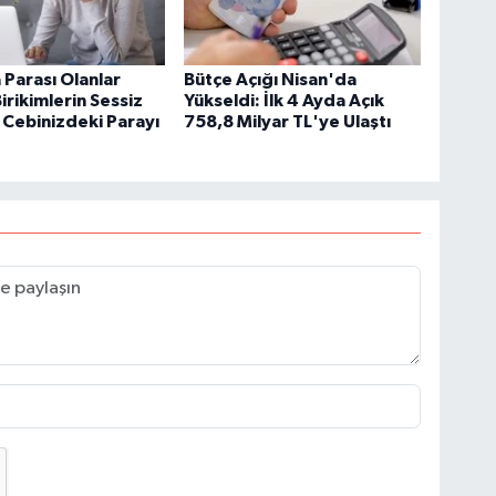
Parası Olanlar
Bütçe Açığı Nisan'da
irikimlerin Sessiz
Yükseldi: İlk 4 Ayda Açık
Cebinizdeki Parayı
758,8 Milyar TL'ye Ulaştı