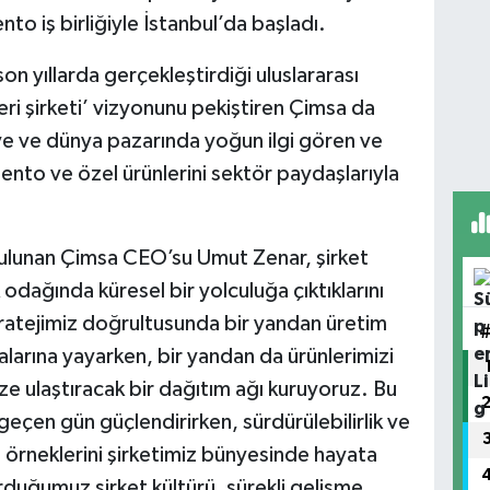
o iş birliğiyle İstanbul’da başladı.
son yıllarda gerçekleştirdiği uluslararası
eri şirketi’ vizyonunu pekiştiren Çimsa da
ye ve dünya pazarında yoğun ilgi gören ve
ento ve özel ürünlerini sektör paydaşlarıyla
bulunan Çimsa CEO’su Umut Zenar, şirket
 odağında küresel bir yolculuğa çıktıklarını
atejimiz doğrultusunda bir yandan üretim
yalarına yayarken, bir yandan da ürünlerimizi
ze ulaştıracak bir dağıtım ağı kuruyoruz. Bu
geçen gün güçlendirirken, sürdürülebilirlik ve
i örneklerini şirketimiz bünyesinde hayata
rduğumuz şirket kültürü, sürekli gelişme,