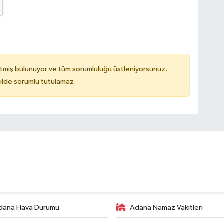
tmiş bulunuyor ve tüm sorumluluğu üstleniyorsunuz.
ilde sorumlu tutulamaz.
dana Hava Durumu
Adana Namaz Vakitleri