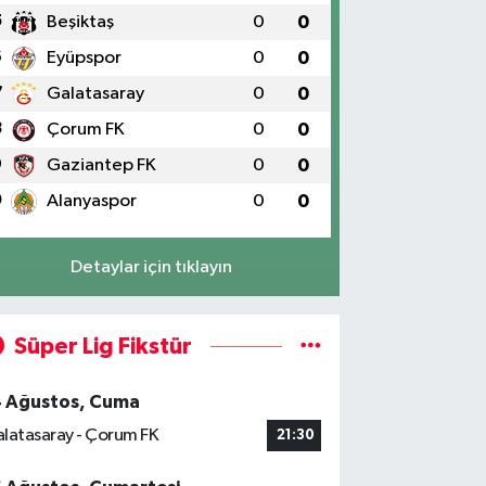
5
Beşiktaş
0
0
6
Eyüpspor
0
0
7
Galatasaray
0
0
8
Çorum FK
0
0
9
Gaziantep FK
0
0
0
Alanyaspor
0
0
Detaylar için tıklayın
Süper Lig Fikstür
4 Ağustos, Cuma
latasaray - Çorum FK
21:30