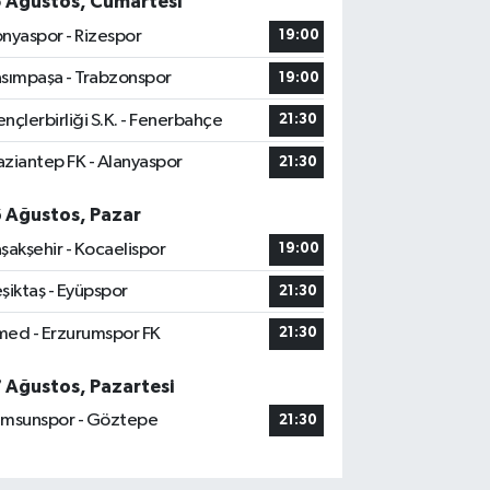
5 Ağustos, Cumartesi
nyaspor - Rizespor
19:00
sımpaşa - Trabzonspor
19:00
nçlerbirliği S.K. - Fenerbahçe
21:30
ziantep FK - Alanyaspor
21:30
6 Ağustos, Pazar
şakşehir - Kocaelispor
19:00
şiktaş - Eyüpspor
21:30
ed - Erzurumspor FK
21:30
7 Ağustos, Pazartesi
msunspor - Göztepe
21:30