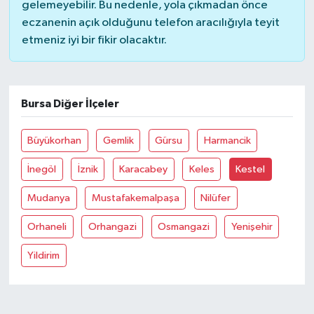
gelemeyebilir. Bu nedenle, yola çıkmadan önce
eczanenin açık olduğunu telefon aracılığıyla teyit
etmeniz iyi bir fikir olacaktır.
Bursa Diğer İlçeler
Büyükorhan
Gemlik
Gürsu
Harmancik
İnegöl
İznik
Karacabey
Keles
Kestel
Mudanya
Mustafakemalpaşa
Nilüfer
Orhaneli
Orhangazi
Osmangazi
Yenişehir
Yildirim