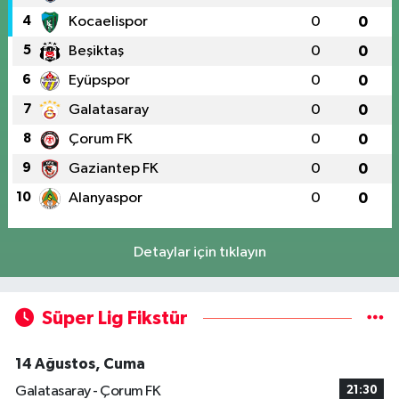
4
Kocaelispor
0
0
5
Beşiktaş
0
0
6
Eyüpspor
0
0
7
Galatasaray
0
0
8
Çorum FK
0
0
9
Gaziantep FK
0
0
10
Alanyaspor
0
0
Detaylar için tıklayın
Süper Lig Fikstür
14 Ağustos, Cuma
Galatasaray - Çorum FK
21:30