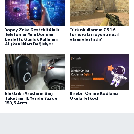
Yapay Zeka Destekli Akıllı
Türk okullarının CS 1.6
Telefonlar Yeni Dönemi
turnuvaları oyunu nasıl
Başlattı: Günlük Kullanım
efsaneleştirdi?
Alışkanlıkları Değişiyor
Elektrikli Araçların Şarj
Birebir Online Kodlama
Tüketimi İlk Yarıda Yüzde
Okulu 1e1kod
153,5 Arttı