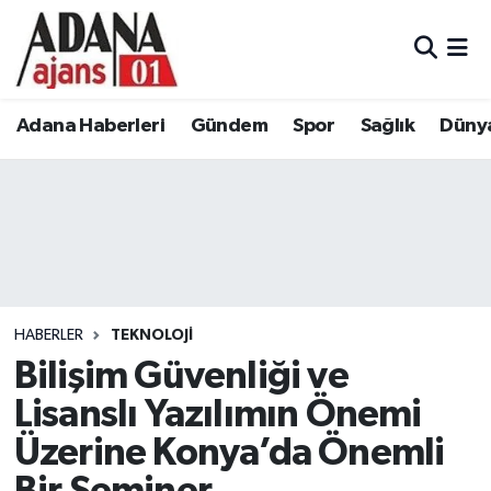
Adana Haberleri
Adana Nöbetçi Eczaneler
Adana Haberleri
Gündem
Spor
Sağlık
Düny
Gündem
Adana Hava Durumu
Spor
Adana Namaz Vakitleri
Sağlık
Adana Trafik Yoğunluk Haritası
Dünya
Süper Lig Puan Durumu ve Fikstür
HABERLER
TEKNOLOJI
Eğitim
Tüm Manşetler
Bilişim Güvenliği ve
Lisanslı Yazılımın Önemi
Siyaset
Son Dakika Haberleri
Üzerine Konya’da Önemli
Ekonomi
Haber Arşivi