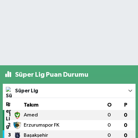
Süper Lig Puan Durumu
Süper Lig
#
Takım
O
P
1
Amed
0
0
2
Erzurumspor FK
0
0
3
Başakşehir
0
0