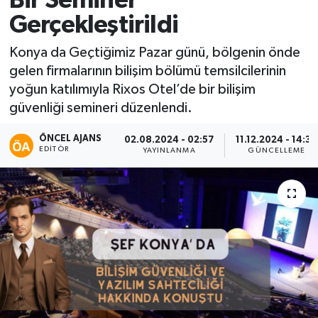
Bir Seminer
Gerçekleştirildi
Kadın
Konya da Geçtiğimiz Pazar günü, bölgenin önde
Magazin
gelen firmalarının bilişim bölümü temsilcilerinin
yoğun katılımıyla Rixos Otel’de bir bilişim
Yaşam
güvenliği semineri düzenlendi.
ÖNCEL AJANS
02.08.2024 - 02:57
11.12.2024 - 14:38
EDITÖR
YAYINLANMA
GÜNCELLEME