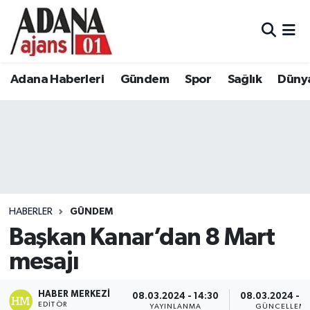
Adana Haberleri
Adana Nöbetçi Eczaneler
Adana Haberleri
Gündem
Spor
Sağlık
Düny
Gündem
Adana Hava Durumu
Spor
Adana Namaz Vakitleri
Sağlık
Adana Trafik Yoğunluk Haritası
Dünya
Süper Lig Puan Durumu ve Fikstür
HABERLER
GÜNDEM
Eğitim
Tüm Manşetler
Başkan Kanar’dan 8 Mart
mesajı
Siyaset
Son Dakika Haberleri
HABER MERKEZI
08.03.2024 - 14:30
08.03.2024 - 1
Ekonomi
Haber Arşivi
EDITÖR
YAYINLANMA
GÜNCELLEM