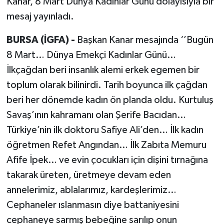
Kanar, 8 Mart Dünya Kadınlar Günü dolayısıyla bir
mesaj yayınladı.
BURSA (İGFA) -
Başkan Kanar mesajında ‘’Bugün
8 Mart… Dünya Emekçi Kadınlar Günü…
İlkçağdan beri insanlık alemi erkek egemen bir
toplum olarak bilinirdi. Tarih boyunca ilk çağdan
beri her dönemde kadın ön planda oldu. Kurtuluş
Savaş’ının kahramanı olan Şerife Bacıdan…
Türkiye’nin ilk doktoru Safiye Ali’den… İlk kadın
öğretmen Refet Angından… İlk Zabıta Memuru
Afife İpek… ve evin çocukları için dişini tırnağına
takarak üreten, üretmeye devam eden
annelerimiz, ablalarımız, kardeşlerimiz…
Cephaneler ıslanmasın diye battaniyesini
cephaneye sarmış bebeğine sarılıp onun