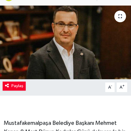
Kadın
Magazin
Yaşam
Paylaş
-
+
A
A
Mustafakemalpaşa Belediye Başkanı Mehmet