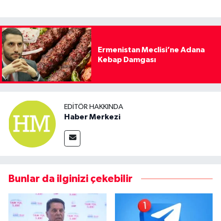
Ermenistan Meclisi’ne Adana
Kebap Damgası
EDITÖR HAKKINDA
Haber Merkezi
Bunlar da ilginizi çekebilir