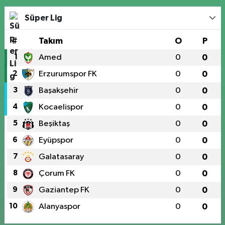
Süper Lig
#
Takım
O
P
1
Amed
0
0
2
Erzurumspor FK
0
0
3
Başakşehir
0
0
4
Kocaelispor
0
0
5
Beşiktaş
0
0
6
Eyüpspor
0
0
7
Galatasaray
0
0
8
Çorum FK
0
0
9
Gaziantep FK
0
0
10
Alanyaspor
0
0