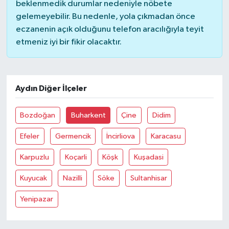
beklenmedik durumlar nedeniyle nöbete
gelemeyebilir. Bu nedenle, yola çıkmadan önce
eczanenin açık olduğunu telefon aracılığıyla teyit
etmeniz iyi bir fikir olacaktır.
Aydın Diğer İlçeler
Bozdoğan
Buharkent
Çine
Didim
Efeler
Germencik
İncirliova
Karacasu
Karpuzlu
Koçarli
Köşk
Kuşadasi
Kuyucak
Nazilli
Söke
Sultanhisar
Yenipazar