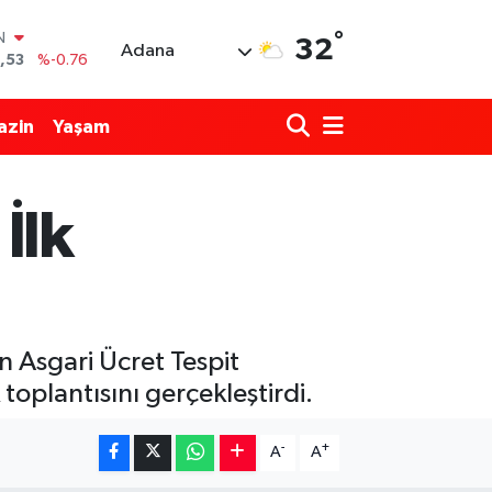
°
IN
32
Adana
,53
%-0.76
69
%0.17
azin
Yaşam
65
%0.01
N
7
%0.02
İlk
ALTIN
1
%1.44
0
%64
en Asgari Ücret Tespit
toplantısını gerçekleştirdi.
-
+
A
A