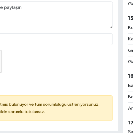
Ga
1
Ko
Ka
Ge
Ga
1
Ba
Be
tmiş bulunuyor ve tüm sorumluluğu üstleniyorsunuz.
Am
ilde sorumlu tutulamaz.
1
Sa