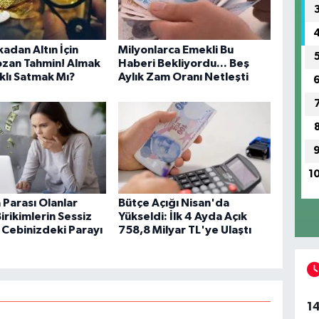
adan Altın İçin
Milyonlarca Emekli Bu
ozan Tahmin! Almak
Haberi Bekliyordu... Beş
klı Satmak Mı?
Aylık Zam Oranı Netleşti
1
Parası Olanlar
Bütçe Açığı Nisan'da
irikimlerin Sessiz
Yükseldi: İlk 4 Ayda Açık
Cebinizdeki Parayı
758,8 Milyar TL'ye Ulaştı
1