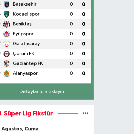
3
Başakşehir
0
0
4
Kocaelispor
0
0
5
Beşiktaş
0
0
6
Eyüpspor
0
0
7
Galatasaray
0
0
8
Çorum FK
0
0
9
Gaziantep FK
0
0
0
Alanyaspor
0
0
Detaylar için tıklayın
Süper Lig Fikstür
4 Ağustos, Cuma