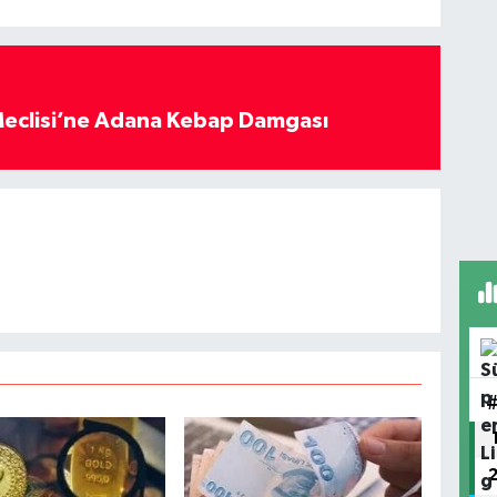
eclisi’ne Adana Kebap Damgası