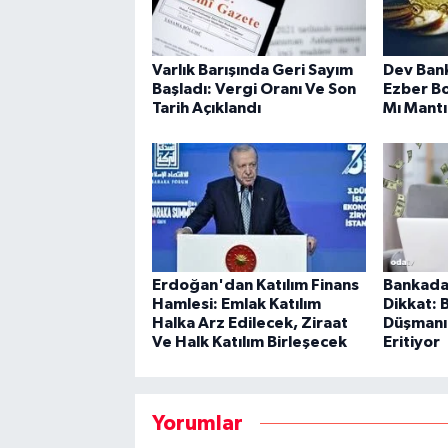
Varlık Barışında Geri Sayım
Dev Bank
Başladı: Vergi Oranı Ve Son
Ezber B
Tarih Açıklandı
Mı Mantı
Erdoğan'dan Katılım Finans
Bankada 
Hamlesi: Emlak Katılım
Dikkat: B
Halka Arz Edilecek, Ziraat
Düşmanı 
Ve Halk Katılım Birleşecek
Eritiyor
Yorumlar