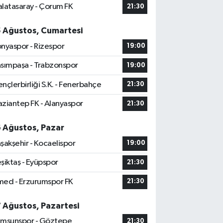
latasaray - Çorum FK
21:30
5 Ağustos, Cumartesi
nyaspor - Rizespor
19:00
sımpaşa - Trabzonspor
19:00
nçlerbirliği S.K. - Fenerbahçe
21:30
ziantep FK - Alanyaspor
21:30
6 Ağustos, Pazar
şakşehir - Kocaelispor
19:00
şiktaş - Eyüpspor
21:30
ed - Erzurumspor FK
21:30
7 Ağustos, Pazartesi
msunspor - Göztepe
21:30