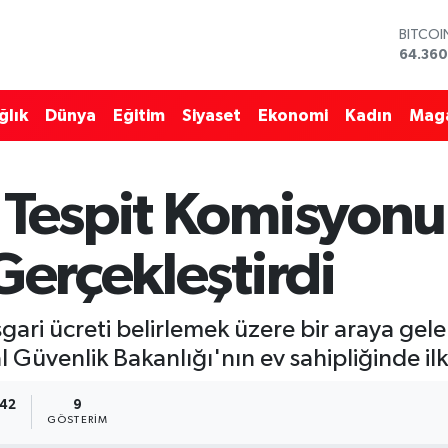
BITCO
64.360
DOLAR
47,70
ğlık
Dünya
Eğitim
Siyaset
Ekonomi
Kadın
Mag
EURO
55,02
STERLİ
64,189
 Tespit Komisyonu 
GRAM 
6574.8
BİST10
Gerçekleştirdi
13.887
asgari ücreti belirlemek üzere bir araya gel
Güvenlik Bakanlığı'nın ev sahipliğinde ilk 
:42
9
GÖSTERIM