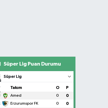
Süper Lig Puan Durumu
Süper Lig
#
Takım
O
P
1
Amed
0
0
2
Erzurumspor FK
0
0