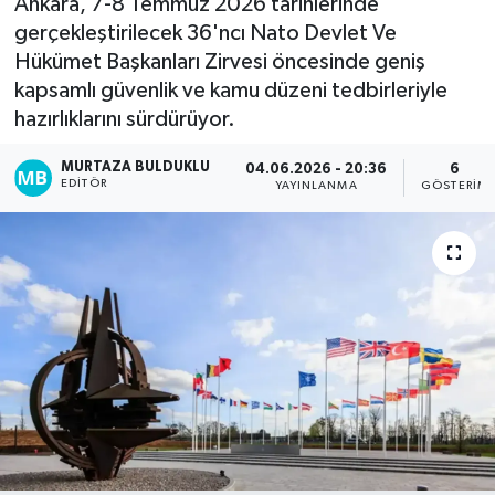
Ankara, 7-8 Temmuz 2026 tarihlerinde
gerçekleştirilecek 36'ncı Nato Devlet Ve
Kadın
Hükümet Başkanları Zirvesi öncesinde geniş
kapsamlı güvenlik ve kamu düzeni tedbirleriyle
Magazin
hazırlıklarını sürdürüyor.
Yaşam
MURTAZA BULDUKLU
04.06.2026 - 20:36
6
EDITÖR
YAYINLANMA
GÖSTERIM