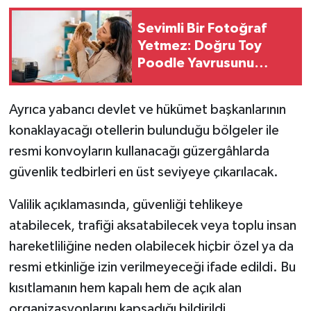
Sevimli Bir Fotoğraf
Yetmez: Doğru Toy
Poodle Yavrusunu
Seçmenin Püf Noktaları
Ayrıca yabancı devlet ve hükümet başkanlarının
konaklayacağı otellerin bulunduğu bölgeler ile
resmi konvoyların kullanacağı güzergâhlarda
güvenlik tedbirleri en üst seviyeye çıkarılacak.
Valilik açıklamasında, güvenliği tehlikeye
atabilecek, trafiği aksatabilecek veya toplu insan
hareketliliğine neden olabilecek hiçbir özel ya da
resmi etkinliğe izin verilmeyeceği ifade edildi. Bu
kısıtlamanın hem kapalı hem de açık alan
organizasyonlarını kapsadığı bildirildi.