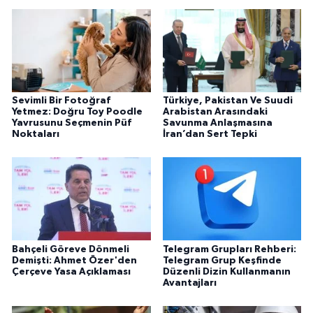
Sevimli Bir Fotoğraf
Türkiye, Pakistan Ve Suudi
Yetmez: Doğru Toy Poodle
Arabistan Arasındaki
Yavrusunu Seçmenin Püf
Savunma Anlaşmasına
Noktaları
İran’dan Sert Tepki
Bahçeli Göreve Dönmeli
Telegram Grupları Rehberi:
Demişti: Ahmet Özer'den
Telegram Grup Keşfinde
Çerçeve Yasa Açıklaması
Düzenli Dizin Kullanmanın
Avantajları