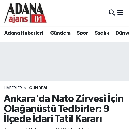
Adana Haberleri
Adana Nöbetçi Eczaneler
Adana Haberleri
Gündem
Spor
Sağlık
Düny
Gündem
Adana Hava Durumu
Spor
Adana Namaz Vakitleri
Sağlık
Adana Trafik Yoğunluk Haritası
Dünya
Süper Lig Puan Durumu ve Fikstür
HABERLER
GÜNDEM
Eğitim
Tüm Manşetler
Ankara'da Nato Zirvesi İçin
Olağanüstü Tedbirler: 9
Siyaset
Son Dakika Haberleri
İlçede İdari Tatil Kararı
Ekonomi
Haber Arşivi