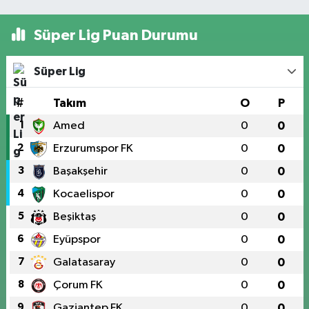
Süper Lig Puan Durumu
Süper Lig
#
Takım
O
P
1
Amed
0
0
2
Erzurumspor FK
0
0
3
Başakşehir
0
0
4
Kocaelispor
0
0
5
Beşiktaş
0
0
6
Eyüpspor
0
0
7
Galatasaray
0
0
8
Çorum FK
0
0
9
Gaziantep FK
0
0