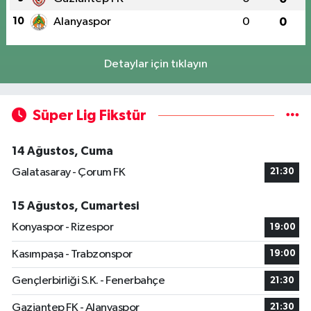
10
Alanyaspor
0
0
Detaylar için tıklayın
Süper Lig Fikstür
14 Ağustos, Cuma
Galatasaray - Çorum FK
21:30
15 Ağustos, Cumartesi
Konyaspor - Rizespor
19:00
Kasımpaşa - Trabzonspor
19:00
Gençlerbirliği S.K. - Fenerbahçe
21:30
Gaziantep FK - Alanyaspor
21:30