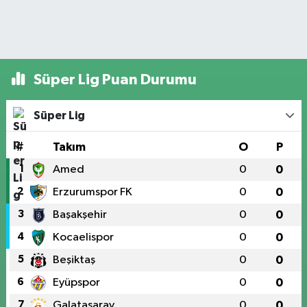
Süper Lig Puan Durumu
Süper Lig
#
Takım
O
P
1
Amed
0
0
2
Erzurumspor FK
0
0
3
Başakşehir
0
0
4
Kocaelispor
0
0
5
Beşiktaş
0
0
6
Eyüpspor
0
0
7
Galatasaray
0
0