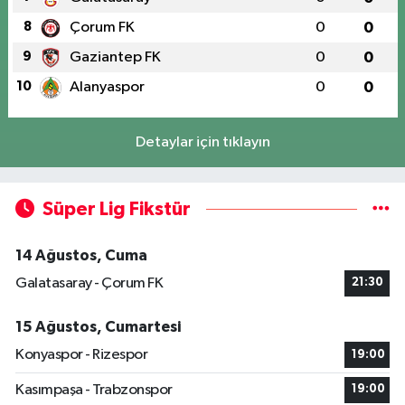
8
Çorum FK
0
0
9
Gaziantep FK
0
0
10
Alanyaspor
0
0
Detaylar için tıklayın
Süper Lig Fikstür
14 Ağustos, Cuma
Galatasaray - Çorum FK
21:30
15 Ağustos, Cumartesi
Konyaspor - Rizespor
19:00
Kasımpaşa - Trabzonspor
19:00