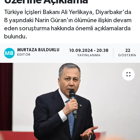
Üzerine Açıklama
Kadın
Türkiye İçişleri Bakanı Ali Yerlikaya, Diyarbakır'da
8 yaşındaki Narin Güran'ın ölümüne ilişkin devam
Magazin
eden soruşturma hakkında önemli açıklamalarda
bulundu.
Yaşam
MURTAZA BULDUKLU
10.09.2024 - 20:38
22
EDITÖR
YAYINLANMA
GÖSTERIM