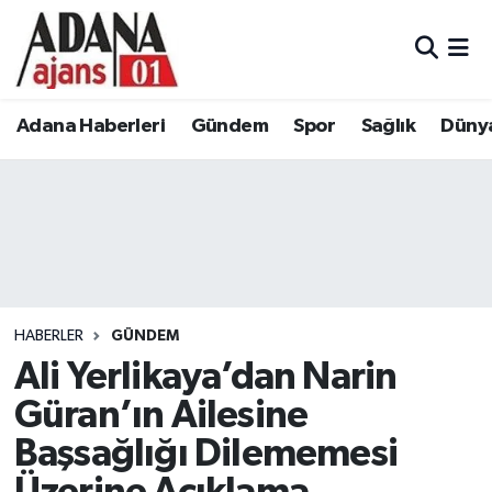
Adana Haberleri
Adana Nöbetçi Eczaneler
Adana Haberleri
Gündem
Spor
Sağlık
Düny
Gündem
Adana Hava Durumu
Spor
Adana Namaz Vakitleri
Sağlık
Adana Trafik Yoğunluk Haritası
Dünya
Süper Lig Puan Durumu ve Fikstür
HABERLER
GÜNDEM
Eğitim
Tüm Manşetler
Ali Yerlikaya’dan Narin
Güran’ın Ailesine
Siyaset
Son Dakika Haberleri
Başsağlığı Dilememesi
Ekonomi
Haber Arşivi