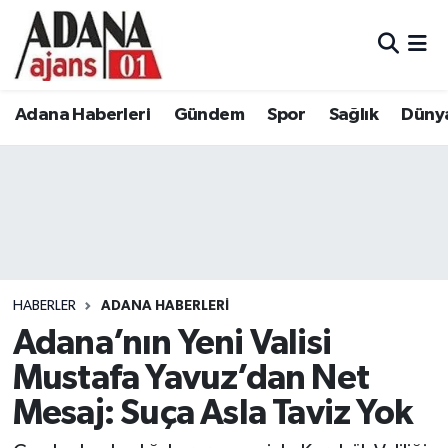
Adana Haberleri
Adana Nöbetçi Eczaneler
Adana Haberleri
Gündem
Spor
Sağlık
Düny
Gündem
Adana Hava Durumu
Spor
Adana Namaz Vakitleri
Sağlık
Adana Trafik Yoğunluk Haritası
Dünya
Süper Lig Puan Durumu ve Fikstür
HABERLER
ADANA HABERLERI
Eğitim
Tüm Manşetler
Adana’nın Yeni Valisi
Mustafa Yavuz’dan Net
Siyaset
Son Dakika Haberleri
Mesaj: Suça Asla Taviz Yok
Ekonomi
Haber Arşivi