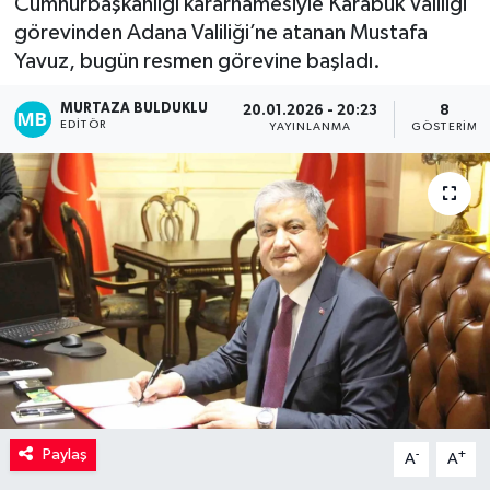
Cumhurbaşkanlığı kararnamesiyle Karabük Valiliği
görevinden Adana Valiliği’ne atanan Mustafa
Kadın
Yavuz, bugün resmen görevine başladı.
Magazin
MURTAZA BULDUKLU
20.01.2026 - 20:23
8
EDITÖR
YAYINLANMA
GÖSTERIM
Yaşam
Paylaş
-
+
A
A