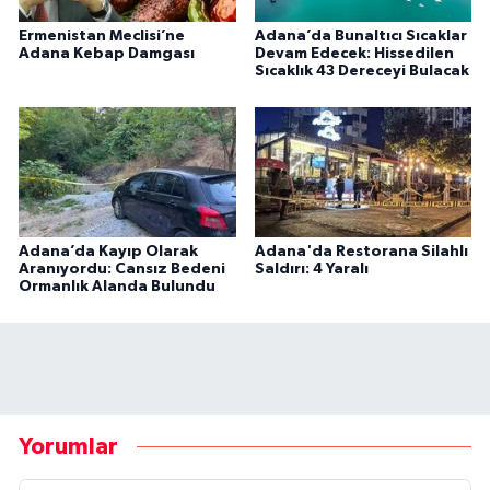
Ermenistan Meclisi’ne
Adana’da Bunaltıcı Sıcaklar
Adana Kebap Damgası
Devam Edecek: Hissedilen
Sıcaklık 43 Dereceyi Bulacak
Adana’da Kayıp Olarak
Adana'da Restorana Silahlı
Aranıyordu: Cansız Bedeni
Saldırı: 4 Yaralı
Ormanlık Alanda Bulundu
Yorumlar