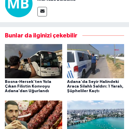
Bunlar da ilginizi çekebilir
Bosna-Hersek’ten Yola
Adana'da Seyir Halindeki
Çıkan Filistin Konvoyu
Araca Silahlı Saldırı: 1 Yaralı,
Adana’dan Uğurlandı
Şüpheliler Kaçtı