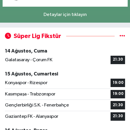
Detaylar için tıklayın
Süper Lig Fikstür
14 Ağustos, Cuma
Galatasaray - Çorum FK
21:30
15 Ağustos, Cumartesi
Konyaspor - Rizespor
19:00
Kasımpaşa - Trabzonspor
19:00
Gençlerbirliği S.K. - Fenerbahçe
21:30
Gaziantep FK - Alanyaspor
21:30