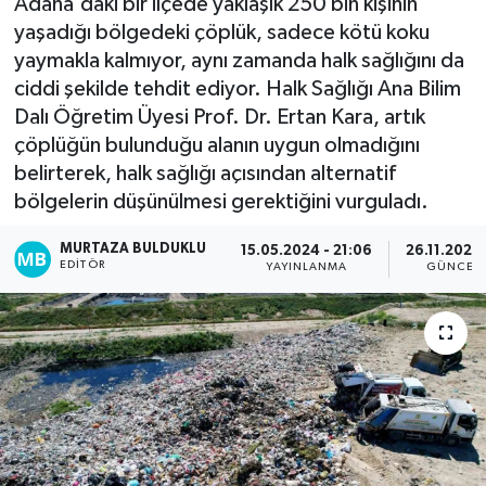
Adana'daki bir ilçede yaklaşık 250 bin kişinin
yaşadığı bölgedeki çöplük, sadece kötü koku
Kadın
yaymakla kalmıyor, aynı zamanda halk sağlığını da
ciddi şekilde tehdit ediyor. Halk Sağlığı Ana Bilim
Magazin
Dalı Öğretim Üyesi Prof. Dr. Ertan Kara, artık
çöplüğün bulunduğu alanın uygun olmadığını
Yaşam
belirterek, halk sağlığı açısından alternatif
bölgelerin düşünülmesi gerektiğini vurguladı.
MURTAZA BULDUKLU
15.05.2024 - 21:06
26.11.2024 
EDITÖR
YAYINLANMA
GÜNCEL