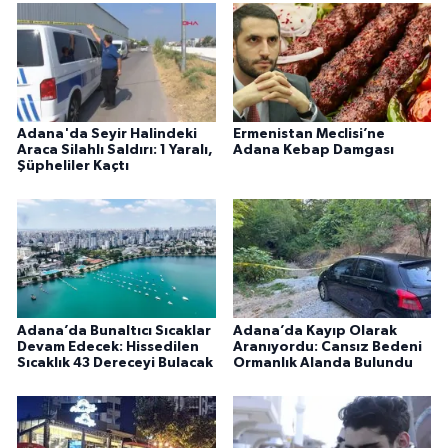
Adana'da Seyir Halindeki
Ermenistan Meclisi’ne
Araca Silahlı Saldırı: 1 Yaralı,
Adana Kebap Damgası
Şüpheliler Kaçtı
Adana’da Bunaltıcı Sıcaklar
Adana’da Kayıp Olarak
Devam Edecek: Hissedilen
Aranıyordu: Cansız Bedeni
Sıcaklık 43 Dereceyi Bulacak
Ormanlık Alanda Bulundu