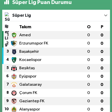
Süper Lig Puan Durumu
Süper Lig
#
Takım
O
P
1
Amed
0
0
2
Erzurumspor FK
0
0
3
Başakşehir
0
0
4
Kocaelispor
0
0
5
Beşiktaş
0
0
6
Eyüpspor
0
0
7
Galatasaray
0
0
8
Çorum FK
0
0
9
Gaziantep FK
0
0
10
Alanyaspor
0
0