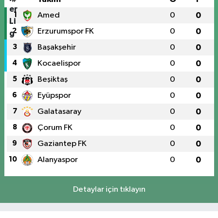
1
Amed
0
0
2
Erzurumspor FK
0
0
3
Başakşehir
0
0
4
Kocaelispor
0
0
5
Beşiktaş
0
0
6
Eyüpspor
0
0
7
Galatasaray
0
0
8
Çorum FK
0
0
9
Gaziantep FK
0
0
10
Alanyaspor
0
0
Detaylar için tıklayın