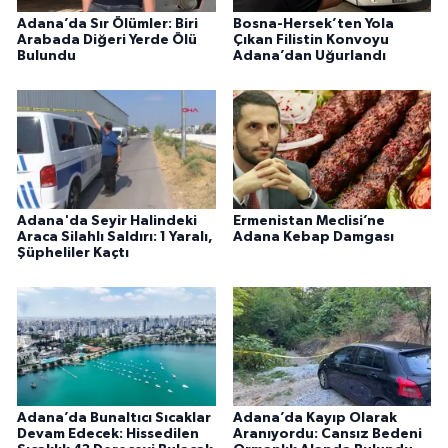
Adana’da Sır Ölümler: Biri
Bosna-Hersek’ten Yola
Arabada Diğeri Yerde Ölü
Çıkan Filistin Konvoyu
Bulundu
Adana’dan Uğurlandı
Adana'da Seyir Halindeki
Ermenistan Meclisi’ne
Araca Silahlı Saldırı: 1 Yaralı,
Adana Kebap Damgası
Şüpheliler Kaçtı
Adana’da Bunaltıcı Sıcaklar
Adana’da Kayıp Olarak
Devam Edecek: Hissedilen
Aranıyordu: Cansız Bedeni