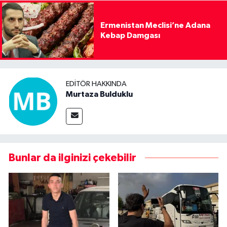
Ermenistan Meclisi’ne Adana
Kebap Damgası
EDITÖR HAKKINDA
Murtaza Bulduklu
Bunlar da ilginizi çekebilir