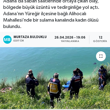
Adana’da sabah saatlerinde ortaya çıkan olay,
bölgede büyük üzüntü ve tedirginliğe yol açtı.
Kadın
Adana’nın Yüreğir ilçesine bağlı Alihocalı
Mahallesi’nde bir sulama kanalında kadın ölüsü
Magazin
bulundu.
Yaşam
MURTAZA BULDUKLU
26.04.2026 - 19:06
12
EDITÖR
YAYINLANMA
GÖSTERIM