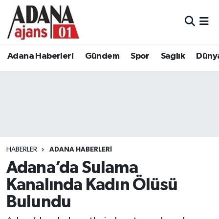
Adana Haberleri
Adana Nöbetçi Eczaneler
Adana Haberleri
Gündem
Spor
Sağlık
Düny
Gündem
Adana Hava Durumu
Spor
Adana Namaz Vakitleri
Sağlık
Adana Trafik Yoğunluk Haritası
Dünya
Süper Lig Puan Durumu ve Fikstür
HABERLER
ADANA HABERLERI
Eğitim
Tüm Manşetler
Adana’da Sulama
Kanalında Kadın Ölüsü
Siyaset
Son Dakika Haberleri
Bulundu
Ekonomi
Haber Arşivi