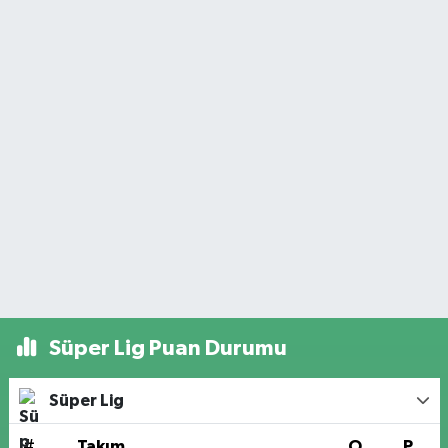
Süper Lig Puan Durumu
Süper Lig
#
Takım
O
P