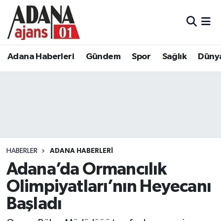
Adana Haberleri
Adana Nöbetçi Eczaneler
Adana Haberleri
Gündem
Spor
Sağlık
Düny
Gündem
Adana Hava Durumu
Spor
Adana Namaz Vakitleri
Sağlık
Adana Trafik Yoğunluk Haritası
Dünya
Süper Lig Puan Durumu ve Fikstür
HABERLER
ADANA HABERLERI
Eğitim
Tüm Manşetler
Adana’da Ormancılık
Olimpiyatları’nın Heyecanı
Siyaset
Son Dakika Haberleri
Başladı
Ekonomi
Haber Arşivi