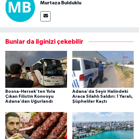
Murtaza Bulduklu
Bunlar da ilginizi çekebilir
Bosna-Hersek’ten Yola
Adana'da Seyir Halindeki
Çıkan Filistin Konvoyu
Araca Silahlı Saldırı: 1 Yaralı,
Adana’dan Uğurlandı
Şüpheliler Kaçtı