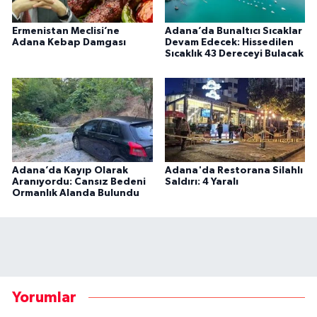
Ermenistan Meclisi’ne
Adana’da Bunaltıcı Sıcaklar
Adana Kebap Damgası
Devam Edecek: Hissedilen
Sıcaklık 43 Dereceyi Bulacak
Adana’da Kayıp Olarak
Adana'da Restorana Silahlı
Aranıyordu: Cansız Bedeni
Saldırı: 4 Yaralı
Ormanlık Alanda Bulundu
Yorumlar