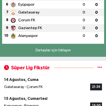
6
Eyüpspor
0
0
7
Galatasaray
0
0
8
Çorum FK
0
0
9
Gaziantep FK
0
0
10
Alanyaspor
0
0
Detaylar için tıklayın
Süper Lig Fikstür
14 Ağustos, Cuma
Galatasaray - Çorum FK
21:30
15 Ağustos, Cumartesi
Konyaspor - Rizespor
19:00