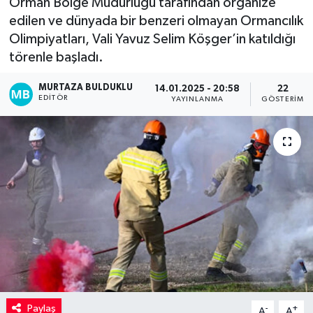
Orman Bölge Müdürlüğü tarafından organize
edilen ve dünyada bir benzeri olmayan Ormancılık
Kadın
Olimpiyatları, Vali Yavuz Selim Köşger’in katıldığı
törenle başladı.
Magazin
MURTAZA BULDUKLU
14.01.2025 - 20:58
22
Yaşam
EDITÖR
YAYINLANMA
GÖSTERIM
Paylaş
-
+
A
A