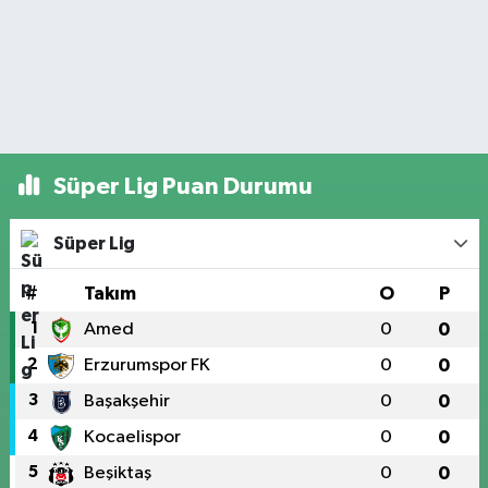
Süper Lig Puan Durumu
Süper Lig
#
Takım
O
P
1
Amed
0
0
2
Erzurumspor FK
0
0
3
Başakşehir
0
0
4
Kocaelispor
0
0
5
Beşiktaş
0
0