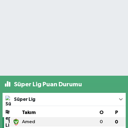
Süper Lig Puan Durumu
Süper Lig
#
Takım
O
P
1
Amed
0
0