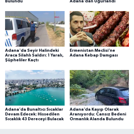
Bulundu
Adana’dan Uğurlandı
Adana'da Seyir Halindeki
Ermenistan Meclisi’ne
Araca Silahlı Saldırı: 1 Yaralı,
Adana Kebap Damgası
Şüpheliler Kaçtı
Adana’da Bunaltıcı Sıcaklar
Adana’da Kayıp Olarak
Devam Edecek: Hissedilen
Aranıyordu: Cansız Bedeni
Sıcaklık 43 Dereceyi Bulacak
Ormanlık Alanda Bulundu