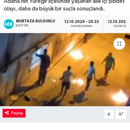
Adana’nın Yüreğir ilçesinde yaşanan aile içi şiddet
olayı, daha da büyük bir suçla sonuçlandı.
Kadın
MURTAZA BULDUKLU
12.10.2024 - 20:23
12.10.2024 
Magazin
EDITÖR
YAYINLANMA
GÜNCEL
Yaşam
Paylaş
-
+
A
A