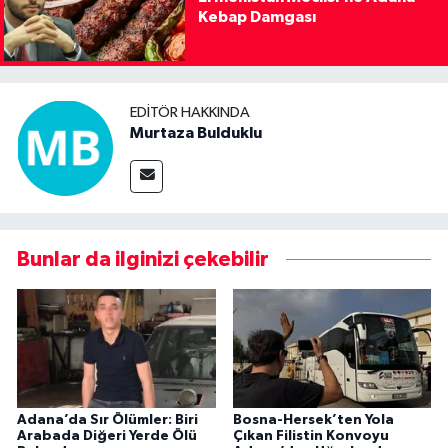
Kebap Damgası
EDITÖR HAKKINDA
Murtaza Bulduklu
Bunlar da ilginizi çekebilir
Adana’da Sır Ölümler: Biri
Bosna-Hersek’ten Yola
Arabada Diğeri Yerde Ölü
Çıkan Filistin Konvoyu