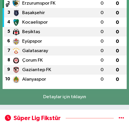
2
Erzurumspor FK
0
0
3
Başakşehir
0
0
4
Kocaelispor
0
0
5
Beşiktaş
0
0
6
Eyüpspor
0
0
7
Galatasaray
0
0
8
Çorum FK
0
0
9
Gaziantep FK
0
0
10
Alanyaspor
0
0
Detaylar için tıklayın
Süper Lig Fikstür