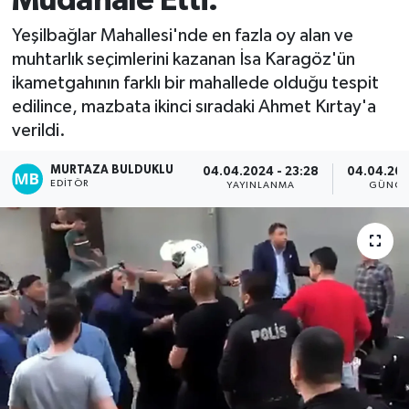
Müdahale Etti.
Kadın
Yeşilbağlar Mahallesi'nde en fazla oy alan ve
muhtarlık seçimlerini kazanan İsa Karagöz'ün
Magazin
ikametgahının farklı bir mahallede olduğu tespit
edilince, mazbata ikinci sıradaki Ahmet Kırtay'a
Yaşam
verildi.
MURTAZA BULDUKLU
04.04.2024 - 23:28
04.04.202
EDITÖR
YAYINLANMA
GÜNCE