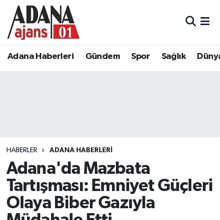
Adana Haberleri
Adana Nöbetçi Eczaneler
Adana Haberleri
Gündem
Spor
Sağlık
Düny
Gündem
Adana Hava Durumu
Spor
Adana Namaz Vakitleri
Sağlık
Adana Trafik Yoğunluk Haritası
Dünya
Süper Lig Puan Durumu ve Fikstür
HABERLER
ADANA HABERLERI
Eğitim
Tüm Manşetler
Adana'da Mazbata
Tartışması: Emniyet Güçleri
Siyaset
Son Dakika Haberleri
Olaya Biber Gazıyla
Ekonomi
Haber Arşivi