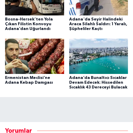
Bosna-Hersek’ten Yola
Adana'da Seyir Halindeki
Çıkan Filistin Konvoyu
Araca Silahlı Saldırı: 1 Yaralı,
Adana’dan Uğurlandı
Şüpheliler Kaçtı
Ermenistan Meclisi’ne
Adana’da Bunaltıcı Sıcaklar
Adana Kebap Damgası
Devam Edecek: Hissedilen
Sıcaklık 43 Dereceyi Bulacak
Yorumlar