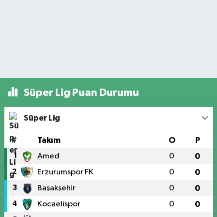
Süper Lig Puan Durumu
Süper Lig
#
Takım
O
P
1
Amed
0
0
2
Erzurumspor FK
0
0
3
Başakşehir
0
0
4
Kocaelispor
0
0