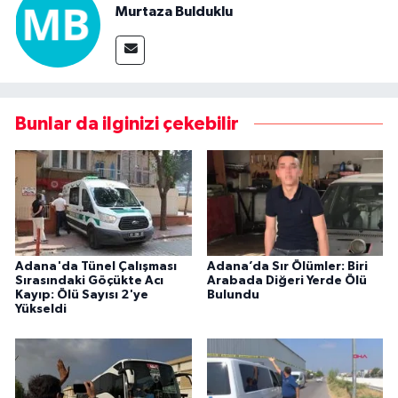
Murtaza Bulduklu
Bunlar da ilginizi çekebilir
Adana'da Tünel Çalışması
Adana’da Sır Ölümler: Biri
Sırasındaki Göçükte Acı
Arabada Diğeri Yerde Ölü
Kayıp: Ölü Sayısı 2'ye
Bulundu
Yükseldi