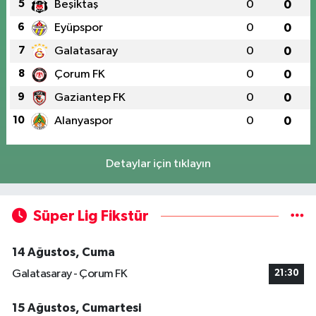
5
Beşiktaş
0
0
6
Eyüpspor
0
0
7
Galatasaray
0
0
8
Çorum FK
0
0
9
Gaziantep FK
0
0
10
Alanyaspor
0
0
Detaylar için tıklayın
Süper Lig Fikstür
14 Ağustos, Cuma
Galatasaray - Çorum FK
21:30
15 Ağustos, Cumartesi