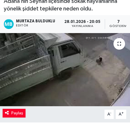
Adana’nın Seyhan ilçesinde sokak hayvanlarına
yönelik şiddet tepkilere neden oldu.
Kadın
MURTAZA BULDUKLU
28.01.2026 - 20:05
7
Magazin
EDITÖR
YAYINLANMA
GÖSTERIM
Yaşam
Paylaş
-
+
A
A