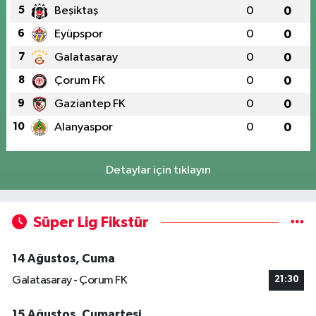
5
Beşiktaş
0
0
6
Eyüpspor
0
0
7
Galatasaray
0
0
8
Çorum FK
0
0
9
Gaziantep FK
0
0
10
Alanyaspor
0
0
Detaylar için tıklayın
Süper Lig Fikstür
14 Ağustos, Cuma
Galatasaray - Çorum FK
21:30
15 Ağustos, Cumartesi