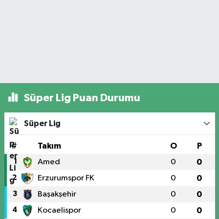
Süper Lig Puan Durumu
Süper Lig
#
Takım
O
P
1
Amed
0
0
2
Erzurumspor FK
0
0
3
Başakşehir
0
0
4
Kocaelispor
0
0