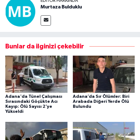
EDITÖR HAKKINDA
Murtaza Bulduklu
Bunlar da ilginizi çekebilir
Adana'da Tünel Çalışması
Adana’da Sır Ölümler: Biri
Sırasındaki Göçükte Acı
Arabada Diğeri Yerde Ölü
Kayıp: Ölü Sayısı 2'ye
Bulundu
Yükseldi