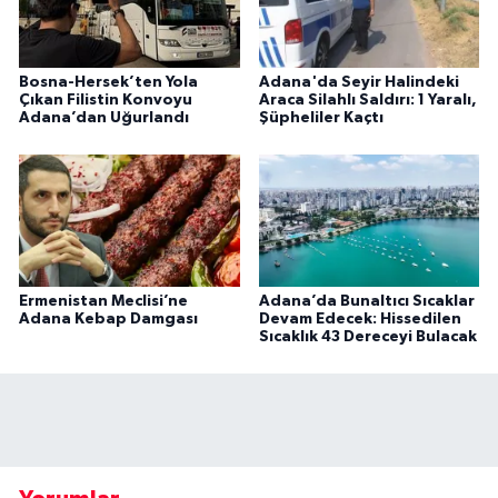
Bosna-Hersek’ten Yola
Adana'da Seyir Halindeki
Çıkan Filistin Konvoyu
Araca Silahlı Saldırı: 1 Yaralı,
Adana’dan Uğurlandı
Şüpheliler Kaçtı
Ermenistan Meclisi’ne
Adana’da Bunaltıcı Sıcaklar
Adana Kebap Damgası
Devam Edecek: Hissedilen
Sıcaklık 43 Dereceyi Bulacak