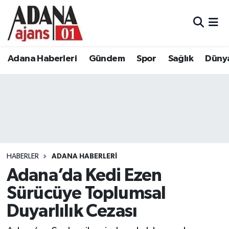
Adana Haberleri
Adana Nöbetçi Eczaneler
Adana Haberleri
Gündem
Spor
Sağlık
Düny
Gündem
Adana Hava Durumu
Spor
Adana Namaz Vakitleri
Sağlık
Adana Trafik Yoğunluk Haritası
Dünya
Süper Lig Puan Durumu ve Fikstür
HABERLER
ADANA HABERLERI
Eğitim
Tüm Manşetler
Adana’da Kedi Ezen
Sürücüye Toplumsal
Siyaset
Son Dakika Haberleri
Duyarlılık Cezası
Ekonomi
Haber Arşivi