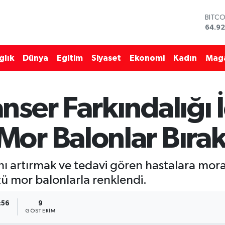
BITC
64.92
DOLA
47,5
EURO
55,0
ğlık
Dünya
Eğitim
Siyaset
Ekonomi
Kadın
Mag
STERL
64,15
GRAM
6527
ser Farkındalığı İ
BİST1
13.70
or Balonlar Bırakı
nı artırmak ve tedavi gören hastalara mor
ü mor balonlarla renklendi.
:56
9
GÖSTERIM