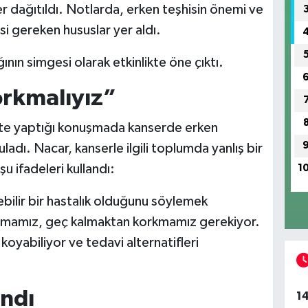
ler dağıtıldı. Notlarda, erken teşhisin önemi ve
i gereken hususlar yer aldı.
ının simgesi olarak etkinlikte öne çıktı.
rkmalıyız”
likte yaptığı konuşmada kanserde erken
ladı. Nacar, kanserle ilgili toplumda yanlış bir
u ifadeleri kullandı:
1
ebilir bir hastalık olduğunu söylemek
amamız, geç kalmaktan korkmamız gerekiyor.
koyabiliyor ve tedavi alternatifleri
andı
1