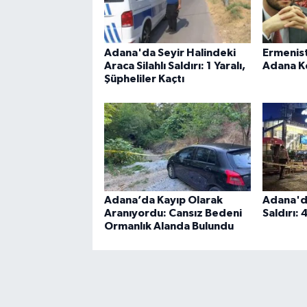
Adana'da Seyir Halindeki
Ermenist
Araca Silahlı Saldırı: 1 Yaralı,
Adana K
Şüpheliler Kaçtı
Adana’da Kayıp Olarak
Adana'da
Aranıyordu: Cansız Bedeni
Saldırı: 
Ormanlık Alanda Bulundu