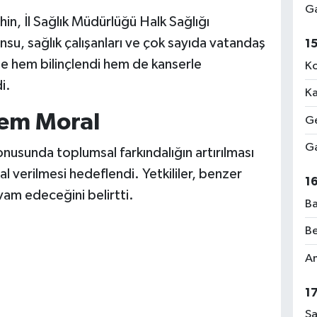
Ga
hin, İl Sağlık Müdürlüğü Halk Sağlığı
unsu, sağlık çalışanları ve çok sayıda vatandaş
1
inde hem bilinçlendi hem de kanserle
Ko
i.
Ka
em Moral
Ge
Ga
nusunda toplumsal farkındalığın artırılması
 verilmesi hedeflendi. Yetkililer, benzer
1
evam edeceğini belirtti.
Ba
Be
Am
1
Sa