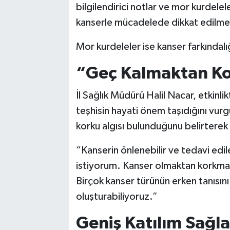
bilgilendirici notlar ve mor kurdele
kanserle mücadelede dikkat edilmes
Mor kurdeleler ise kanser farkındalığ
“Geç Kalmaktan Ko
İl Sağlık Müdürü Halil Nacar, etkin
teşhisin hayati önem taşıdığını vurgu
korku algısı bulunduğunu belirterek ş
“Kanserin önlenebilir ve tedavi edil
istiyorum. Kanser olmaktan korkm
Birçok kanser türünün erken tanısını 
oluşturabiliyoruz.”
Geniş Katılım Sağl