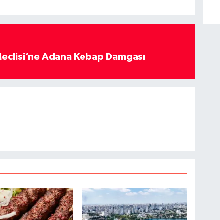
eclisi’ne Adana Kebap Damgası