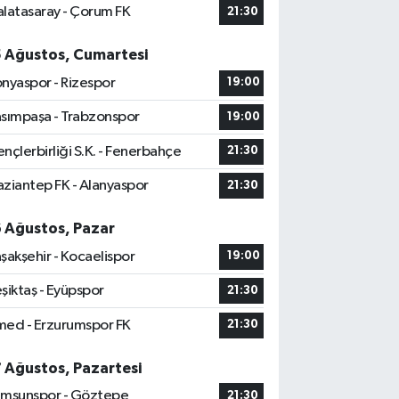
latasaray - Çorum FK
21:30
5 Ağustos, Cumartesi
nyaspor - Rizespor
19:00
sımpaşa - Trabzonspor
19:00
nçlerbirliği S.K. - Fenerbahçe
21:30
ziantep FK - Alanyaspor
21:30
6 Ağustos, Pazar
şakşehir - Kocaelispor
19:00
şiktaş - Eyüpspor
21:30
ed - Erzurumspor FK
21:30
7 Ağustos, Pazartesi
msunspor - Göztepe
21:30