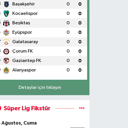
3
Başakşehir
0
0
4
Kocaelispor
0
0
5
Beşiktaş
0
0
6
Eyüpspor
0
0
7
Galatasaray
0
0
8
Çorum FK
0
0
9
Gaziantep FK
0
0
0
Alanyaspor
0
0
Detaylar için tıklayın
Süper Lig Fikstür
4 Ağustos, Cuma