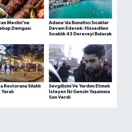
an Meclisi’ne
Adana’da Bunaltıcı Sıcaklar
ebap Damgası
Devam Edecek: Hissedilen
Sıcaklık 43 Dereceyi Bulacak
 Restorana Silahlı
Sevgilisini Ve Yardım Etmek
4 Yaralı
İsteyen İki Gencin Yaşamına
Son Verdi