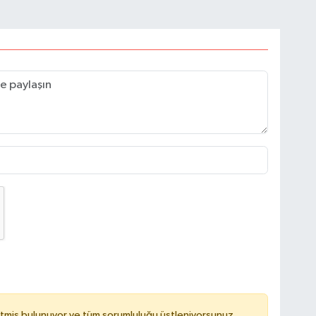
tmiş bulunuyor ve tüm sorumluluğu üstleniyorsunuz.