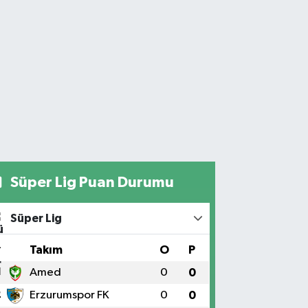
Süper Lig Puan Durumu
Süper Lig
#
Takım
O
P
1
Amed
0
0
2
Erzurumspor FK
0
0