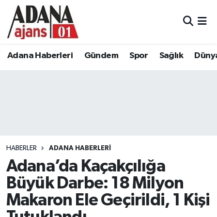
Adana Haberleri
Adana Nöbetçi Eczaneler
Adana Haberleri
Gündem
Spor
Sağlık
Düny
Gündem
Adana Hava Durumu
Spor
Adana Namaz Vakitleri
Sağlık
Adana Trafik Yoğunluk Haritası
Dünya
Süper Lig Puan Durumu ve Fikstür
HABERLER
ADANA HABERLERI
Eğitim
Tüm Manşetler
Adana’da Kaçakçılığa
Büyük Darbe: 18 Milyon
Siyaset
Son Dakika Haberleri
Makaron Ele Geçirildi, 1 Kişi
Ekonomi
Haber Arşivi