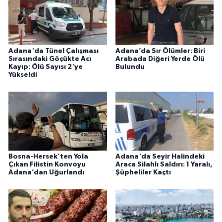
Adana'da Tünel Çalışması
Adana’da Sır Ölümler: Biri
Sırasındaki Göçükte Acı
Arabada Diğeri Yerde Ölü
Kayıp: Ölü Sayısı 2'ye
Bulundu
Yükseldi
Bosna-Hersek’ten Yola
Adana'da Seyir Halindeki
Çıkan Filistin Konvoyu
Araca Silahlı Saldırı: 1 Yaralı,
Adana’dan Uğurlandı
Şüpheliler Kaçtı