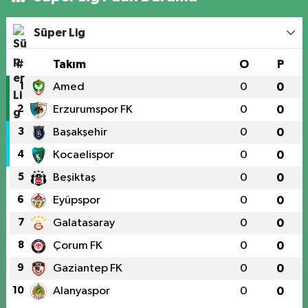
Süper Lig
#
Takım
O
P
1
Amed
0
0
2
Erzurumspor FK
0
0
3
Başakşehir
0
0
4
Kocaelispor
0
0
5
Beşiktaş
0
0
6
Eyüpspor
0
0
7
Galatasaray
0
0
8
Çorum FK
0
0
9
Gaziantep FK
0
0
10
Alanyaspor
0
0