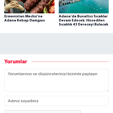
Ermenistan Meclisi’ne
Adana’da Bunaltıcı Sıcaklar
Adana Kebap Damgası
Devam Edecek: Hissedilen
Sıcaklık 43 Dereceyi Bulacak
Yorumlar