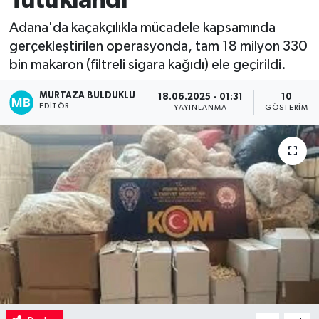
Tutuklandı
Kadın
Adana'da kaçakçılıkla mücadele kapsamında
gerçekleştirilen operasyonda, tam 18 milyon 330
Magazin
bin makaron (filtreli sigara kağıdı) ele geçirildi.
MURTAZA BULDUKLU
Yaşam
18.06.2025 - 01:31
10
EDITÖR
YAYINLANMA
GÖSTERIM