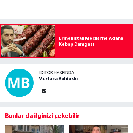
Ermenistan Meclisi’ne Adana
Kebap Damgası
EDITÖR HAKKINDA
Murtaza Bulduklu
Bunlar da ilginizi çekebilir