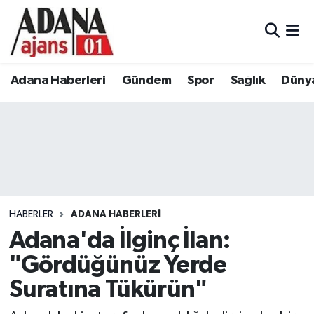
Adana Haberleri
Adana Nöbetçi Eczaneler
Adana Haberleri
Gündem
Spor
Sağlık
Düny
Gündem
Adana Hava Durumu
Spor
Adana Namaz Vakitleri
Sağlık
Adana Trafik Yoğunluk Haritası
Dünya
Süper Lig Puan Durumu ve Fikstür
HABERLER
ADANA HABERLERI
Eğitim
Tüm Manşetler
Adana'da İlginç İlan:
"Gördüğünüz Yerde
Siyaset
Son Dakika Haberleri
Suratına Tükürün"
Ekonomi
Haber Arşivi