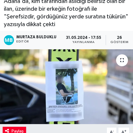
Adana'da, kim tarafından asıldığı belirsiz olan bir
ilan, üzerinde bir erkeğin fotoğrafı ile
Kadın
"Şerefsizdir, gördüğünüz yerde suratına tükürün"
yazısıyla dikkat çekti
Magazin
MURTAZA BULDUKLU
31.05.2024 - 17:55
26
Yaşam
EDITÖR
YAYINLANMA
GÖSTERIM
Paylaş
-
+
A
A