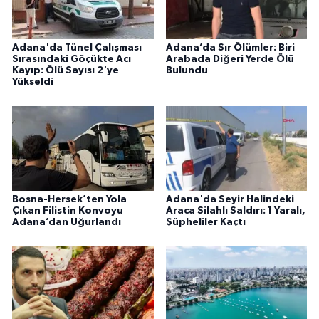
Adana'da Tünel Çalışması
Adana’da Sır Ölümler: Biri
Sırasındaki Göçükte Acı
Arabada Diğeri Yerde Ölü
Kayıp: Ölü Sayısı 2'ye
Bulundu
Yükseldi
Bosna-Hersek’ten Yola
Adana'da Seyir Halindeki
Çıkan Filistin Konvoyu
Araca Silahlı Saldırı: 1 Yaralı,
Adana’dan Uğurlandı
Şüpheliler Kaçtı