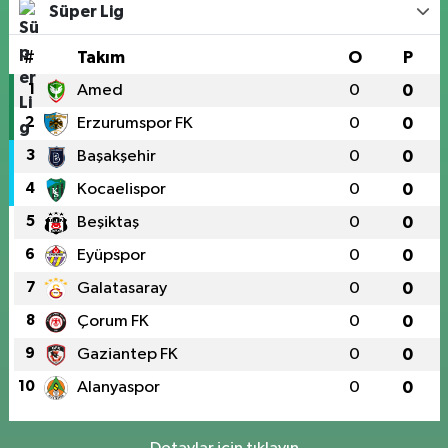
Süper Lig
#
Takım
O
P
1
Amed
0
0
2
Erzurumspor FK
0
0
3
Başakşehir
0
0
4
Kocaelispor
0
0
5
Beşiktaş
0
0
6
Eyüpspor
0
0
7
Galatasaray
0
0
8
Çorum FK
0
0
9
Gaziantep FK
0
0
10
Alanyaspor
0
0