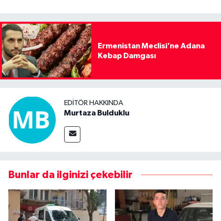
Ermenistan Meclisi’ne Adana
Kebap Damgası
EDITÖR HAKKINDA
Murtaza Bulduklu
Bunlar da ilginizi çekebilir