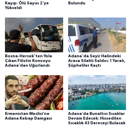
Kayıp: Ölü Sayısı 2'ye
Bulundu
Yükseldi
Bosna-Hersek’ten Yola
Adana'da Seyir Halindeki
Çıkan Filistin Konvoyu
Araca Silahlı Saldırı: 1 Yaralı,
Adana’dan Uğurlandı
Şüpheliler Kaçtı
Ermenistan Meclisi’ne
Adana’da Bunaltıcı Sıcaklar
Adana Kebap Damgası
Devam Edecek: Hissedilen
Sıcaklık 43 Dereceyi Bulacak