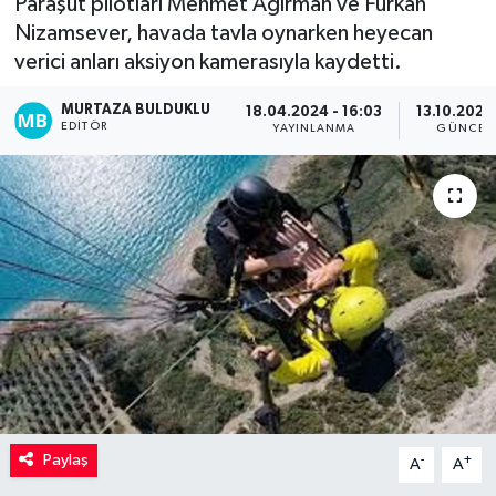
Paraşüt pilotları Mehmet Ağırman ve Furkan
Nizamsever, havada tavla oynarken heyecan
Kadın
verici anları aksiyon kamerasıyla kaydetti.
Magazin
MURTAZA BULDUKLU
18.04.2024 - 16:03
13.10.2024 
EDITÖR
YAYINLANMA
GÜNCEL
Yaşam
Paylaş
-
+
A
A