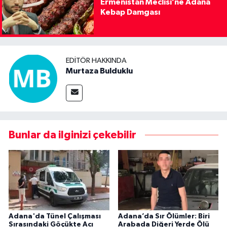
Ermenistan Meclisi’ne Adana
Kebap Damgası
EDITÖR HAKKINDA
Murtaza Bulduklu
Bunlar da ilginizi çekebilir
Adana'da Tünel Çalışması
Adana’da Sır Ölümler: Biri
Sırasındaki Göçükte Acı
Arabada Diğeri Yerde Ölü