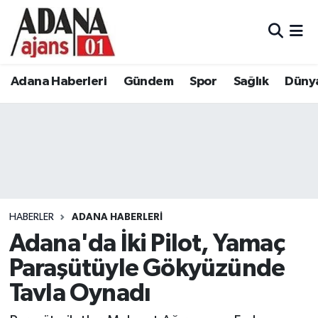
Adana Haberleri
Adana Nöbetçi Eczaneler
Adana Haberleri
Gündem
Spor
Sağlık
Düny
Gündem
Adana Hava Durumu
Spor
Adana Namaz Vakitleri
Sağlık
Adana Trafik Yoğunluk Haritası
Dünya
Süper Lig Puan Durumu ve Fikstür
HABERLER
ADANA HABERLERI
Eğitim
Tüm Manşetler
Adana'da İki Pilot, Yamaç
Paraşütüyle Gökyüzünde
Siyaset
Son Dakika Haberleri
Tavla Oynadı
Ekonomi
Haber Arşivi