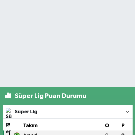
Süper Lig Puan Durumu
Süper Lig
#
Takım
O
P