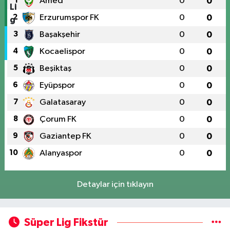
1
Amed
0
0
2
Erzurumspor FK
0
0
3
Başakşehir
0
0
4
Kocaelispor
0
0
5
Beşiktaş
0
0
6
Eyüpspor
0
0
7
Galatasaray
0
0
8
Çorum FK
0
0
9
Gaziantep FK
0
0
10
Alanyaspor
0
0
Detaylar için tıklayın
Süper Lig Fikstür