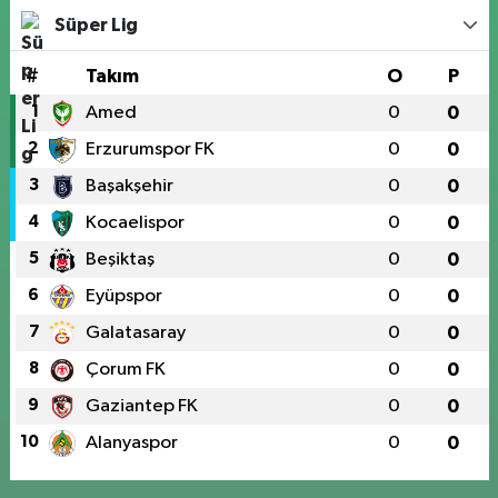
Süper Lig
#
Takım
O
P
1
Amed
0
0
2
Erzurumspor FK
0
0
3
Başakşehir
0
0
4
Kocaelispor
0
0
5
Beşiktaş
0
0
6
Eyüpspor
0
0
7
Galatasaray
0
0
8
Çorum FK
0
0
9
Gaziantep FK
0
0
10
Alanyaspor
0
0