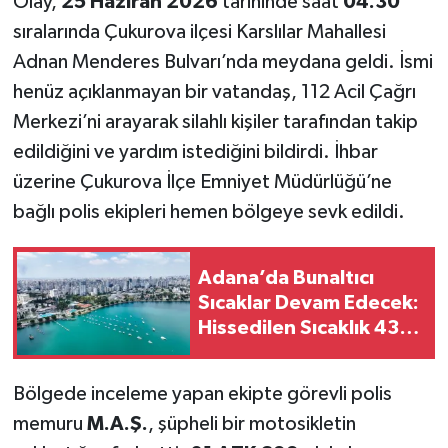
Olay,
25 Haziran 2026
tarihinde saat
04.30
sıralarında Çukurova ilçesi Karslılar Mahallesi
Adnan Menderes Bulvarı’nda meydana geldi. İsmi
henüz açıklanmayan bir vatandaş, 112 Acil Çağrı
Merkezi’ni arayarak silahlı kişiler tarafından takip
edildiğini ve yardım istediğini bildirdi. İhbar
üzerine Çukurova İlçe Emniyet Müdürlüğü’ne
bağlı polis ekipleri hemen bölgeye sevk edildi.
Adana’da Bunaltıcı
Sıcaklar Devam Edecek:
Hissedilen Sıcaklık 43
Dereceyi Bulacak
Bölgede inceleme yapan ekipte görevli polis
memuru
M.A.Ş.
, şüpheli bir motosikletin