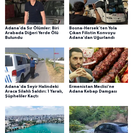
Adana’da Sır Ölümler: Biri
Bosna-Hersek’ten Yola
Arabada Diğeri Yerde Ölü
Çıkan Filistin Konvoyu
Bulundu
Adana’dan Uğurlandı
Adana'da Seyir Halindeki
Ermenistan Meclisi’ne
Araca Silahlı Saldırı: 1 Yaralı,
Adana Kebap Damgası
Şüpheliler Kaçtı