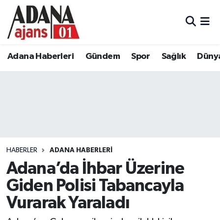
Adana Haberleri
Adana Nöbetçi Eczaneler
Adana Haberleri
Gündem
Spor
Sağlık
Düny
Gündem
Adana Hava Durumu
Spor
Adana Namaz Vakitleri
Sağlık
Adana Trafik Yoğunluk Haritası
Dünya
Süper Lig Puan Durumu ve Fikstür
HABERLER
ADANA HABERLERI
Eğitim
Tüm Manşetler
Adana’da İhbar Üzerine
Giden Polisi Tabancayla
Siyaset
Son Dakika Haberleri
Vurarak Yaraladı
Ekonomi
Haber Arşivi