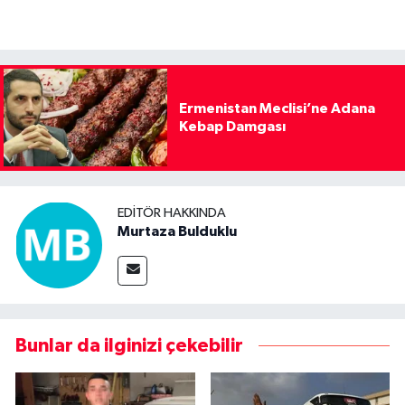
Ermenistan Meclisi’ne Adana
Kebap Damgası
EDITÖR HAKKINDA
Murtaza Bulduklu
Bunlar da ilginizi çekebilir