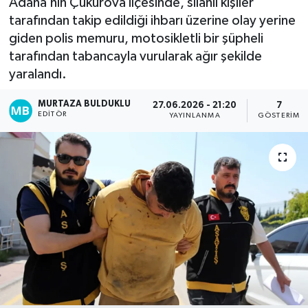
Adana’nın Çukurova ilçesinde, silahlı kişiler
tarafından takip edildiği ihbarı üzerine olay yerine
Kadın
giden polis memuru, motosikletli bir şüpheli
tarafından tabancayla vurularak ağır şekilde
Magazin
yaralandı.
Yaşam
MURTAZA BULDUKLU
27.06.2026 - 21:20
7
EDITÖR
YAYINLANMA
GÖSTERIM