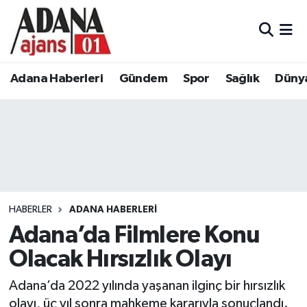
Adana Haberleri
Adana Nöbetçi Eczaneler
Adana Haberleri
Gündem
Spor
Sağlık
Düny
Gündem
Adana Hava Durumu
Spor
Adana Namaz Vakitleri
Sağlık
Adana Trafik Yoğunluk Haritası
Dünya
Süper Lig Puan Durumu ve Fikstür
HABERLER
ADANA HABERLERI
Eğitim
Tüm Manşetler
Adana’da Filmlere Konu
Olacak Hırsızlık Olayı
Siyaset
Son Dakika Haberleri
Adana’da 2022 yılında yaşanan ilginç bir hırsızlık
Ekonomi
Haber Arşivi
olayı, üç yıl sonra mahkeme kararıyla sonuçlandı.