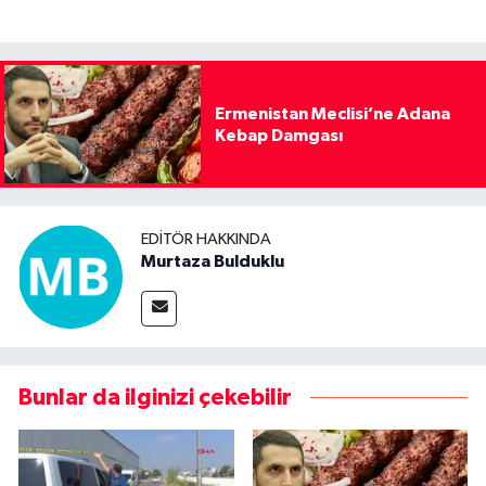
Ermenistan Meclisi’ne Adana
Kebap Damgası
EDITÖR HAKKINDA
Murtaza Bulduklu
Bunlar da ilginizi çekebilir