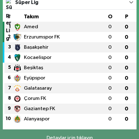
Süper Lig
#
Takım
O
P
1
Amed
0
0
2
Erzurumspor FK
0
0
3
Başakşehir
0
0
4
Kocaelispor
0
0
5
Beşiktaş
0
0
6
Eyüpspor
0
0
7
Galatasaray
0
0
8
Çorum FK
0
0
9
Gaziantep FK
0
0
10
Alanyaspor
0
0
Detaylar için tıklayın