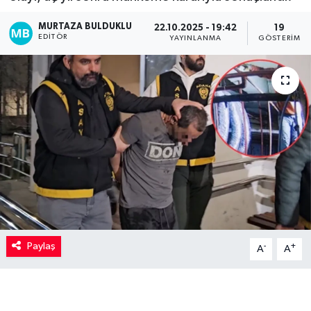
Kadın
MURTAZA BULDUKLU
22.10.2025 - 19:42
19
EDITÖR
YAYINLANMA
GÖSTERIM
Magazin
Yaşam
Paylaş
-
+
A
A