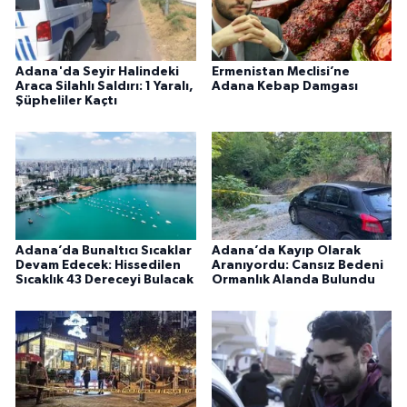
Adana'da Seyir Halindeki
Ermenistan Meclisi’ne
Araca Silahlı Saldırı: 1 Yaralı,
Adana Kebap Damgası
Şüpheliler Kaçtı
Adana’da Bunaltıcı Sıcaklar
Adana’da Kayıp Olarak
Devam Edecek: Hissedilen
Aranıyordu: Cansız Bedeni
Sıcaklık 43 Dereceyi Bulacak
Ormanlık Alanda Bulundu