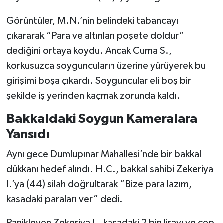
Görüntüler, M.N.’nin belindeki tabancayı
çıkararak “Para ve altınları poşete doldur”
dediğini ortaya koydu. Ancak Cuma S.,
korkusuzca soyguncuların üzerine yürüyerek bu
girişimi boşa çıkardı. Soyguncular eli boş bir
şekilde iş yerinden kaçmak zorunda kaldı.
Bakkaldaki Soygun Kameralara
Yansıdı
Aynı gece Dumlupınar Mahallesi’nde bir bakkal
dükkanı hedef alındı. H.C., bakkal sahibi Zekeriya
I.’ya (44) silah doğrultarak “Bize para lazım,
kasadaki paraları ver” dedi.
Panikleyen Zekeriya I., kasadaki 2 bin lirayı ve cep