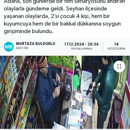
Adana, son günlerde bir film senaryosunu andıran
olaylarla gündeme geldi. Seyhan ilçesinde
Kadın
yaşanan olaylarda, 2’si çocuk 4 kişi, hem bir
kuyumcuya hem de bir bakkal dükkanına soygun
Magazin
girişiminde bulundu.
Yaşam
MURTAZA BULDUKLU
17.12.2024 - 20:34
14
EDITÖR
YAYINLANMA
GÖSTERIM