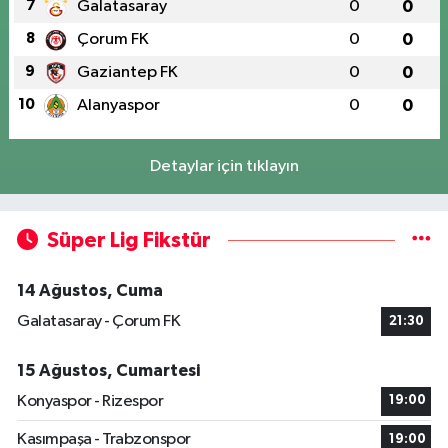
7
Galatasaray
0
0
8
Çorum FK
0
0
9
Gaziantep FK
0
0
10
Alanyaspor
0
0
Detaylar için tıklayın
Süper Lig Fikstür
14 Ağustos, Cuma
Galatasaray - Çorum FK
21:30
15 Ağustos, Cumartesi
Konyaspor - Rizespor
19:00
Kasımpaşa - Trabzonspor
19:00