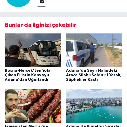
Bunlar da ilginizi çekebilir
Bosna-Hersek’ten Yola
Adana'da Seyir Halindeki
Çıkan Filistin Konvoyu
Araca Silahlı Saldırı: 1 Yaralı,
Adana’dan Uğurlandı
Şüpheliler Kaçtı
Ermenistan Meclisi’ne
Adana’da Bunaltıcı Sıcaklar