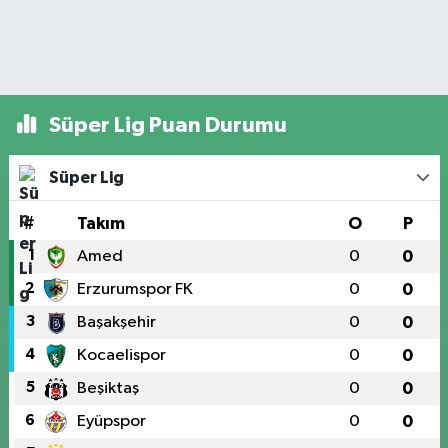
Süper Lig Puan Durumu
Süper Lig
#
Takım
O
P
1
Amed
0
0
2
Erzurumspor FK
0
0
3
Başakşehir
0
0
4
Kocaelispor
0
0
5
Beşiktaş
0
0
6
Eyüpspor
0
0