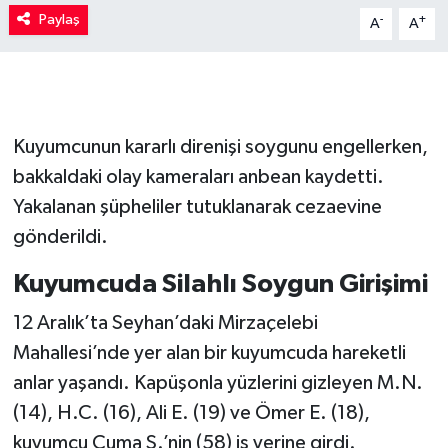
Paylaş
-
+
A
A
Kuyumcunun kararlı direnişi soygunu engellerken,
bakkaldaki olay kameraları anbean kaydetti.
Yakalanan şüpheliler tutuklanarak cezaevine
gönderildi.
Kuyumcuda Silahlı Soygun Girişimi
12 Aralık’ta Seyhan’daki Mirzaçelebi
Mahallesi’nde yer alan bir kuyumcuda hareketli
anlar yaşandı. Kapüşonla yüzlerini gizleyen M.N.
(14), H.C. (16), Ali E. (19) ve Ömer E. (18),
kuyumcu Cuma S.’nin (58) iş yerine girdi.