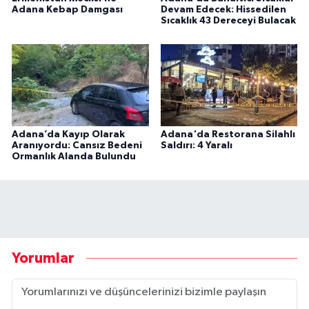
Adana Kebap Damgası
Devam Edecek: Hissedilen
Sıcaklık 43 Dereceyi Bulacak
Adana’da Kayıp Olarak
Adana'da Restorana Silahlı
Aranıyordu: Cansız Bedeni
Saldırı: 4 Yaralı
Ormanlık Alanda Bulundu
Yorumlar