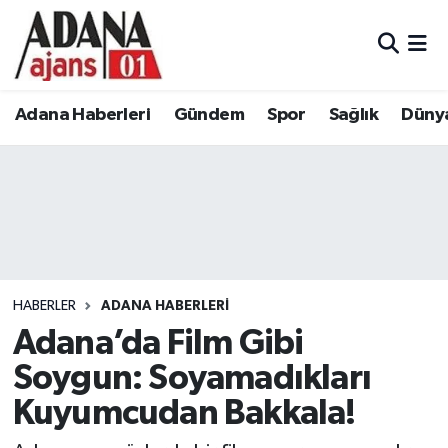
Adana Haberleri
Adana Nöbetçi Eczaneler
Adana Haberleri
Gündem
Spor
Sağlık
Düny
Gündem
Adana Hava Durumu
Spor
Adana Namaz Vakitleri
Sağlık
Adana Trafik Yoğunluk Haritası
Dünya
Süper Lig Puan Durumu ve Fikstür
HABERLER
ADANA HABERLERI
Eğitim
Tüm Manşetler
Adana’da Film Gibi
Soygun: Soyamadıkları
Siyaset
Son Dakika Haberleri
Kuyumcudan Bakkala!
Ekonomi
Haber Arşivi