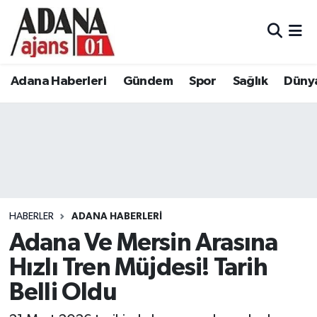
Adana Haberleri
Adana Nöbetçi Eczaneler
Adana Haberleri
Gündem
Spor
Sağlık
Düny
Gündem
Adana Hava Durumu
Spor
Adana Namaz Vakitleri
Sağlık
Adana Trafik Yoğunluk Haritası
Dünya
Süper Lig Puan Durumu ve Fikstür
HABERLER
ADANA HABERLERI
Eğitim
Tüm Manşetler
Adana Ve Mersin Arasına
Hızlı Tren Müjdesi! Tarih
Siyaset
Son Dakika Haberleri
Belli Oldu
Ekonomi
Haber Arşivi