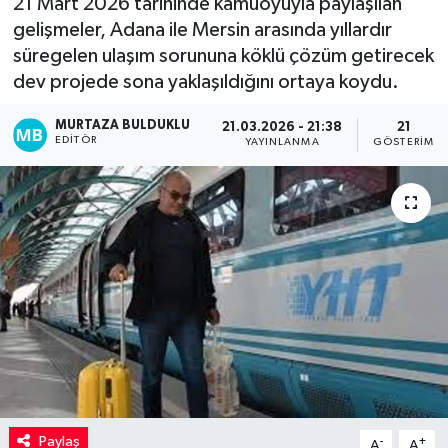
21 Mart 2026 tarihinde kamuoyuyla paylaşılan
gelişmeler, Adana ile Mersin arasında yıllardır
Kadın
süregelen ulaşım sorununa köklü çözüm getirecek
dev projede sona yaklaşıldığını ortaya koydu.
Magazin
MURTAZA BULDUKLU
21.03.2026 - 21:38
21
Yaşam
EDITÖR
YAYINLANMA
GÖSTERIM
Paylaş
-
+
A
A