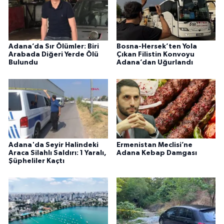
Adana’da Sır Ölümler: Biri
Bosna-Hersek’ten Yola
Arabada Diğeri Yerde Ölü
Çıkan Filistin Konvoyu
Bulundu
Adana’dan Uğurlandı
Adana'da Seyir Halindeki
Ermenistan Meclisi’ne
Araca Silahlı Saldırı: 1 Yaralı,
Adana Kebap Damgası
Şüpheliler Kaçtı