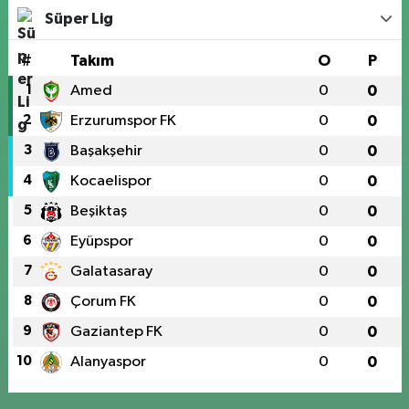
Süper Lig
#
Takım
O
P
1
Amed
0
0
2
Erzurumspor FK
0
0
3
Başakşehir
0
0
4
Kocaelispor
0
0
5
Beşiktaş
0
0
6
Eyüpspor
0
0
7
Galatasaray
0
0
8
Çorum FK
0
0
9
Gaziantep FK
0
0
10
Alanyaspor
0
0