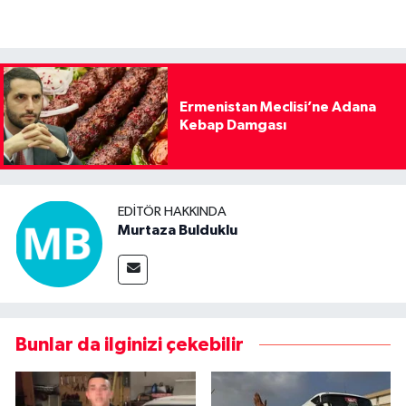
Ermenistan Meclisi’ne Adana
Kebap Damgası
EDITÖR HAKKINDA
Murtaza Bulduklu
Bunlar da ilginizi çekebilir