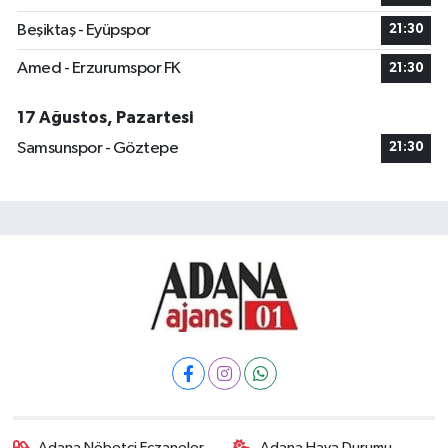
Beşiktaş - Eyüpspor
21:30
Amed - Erzurumspor FK
21:30
17 Ağustos, Pazartesi
Samsunspor - Göztepe
21:30
Adana Nöbetçi Eczaneler
Adana Hava Durumu