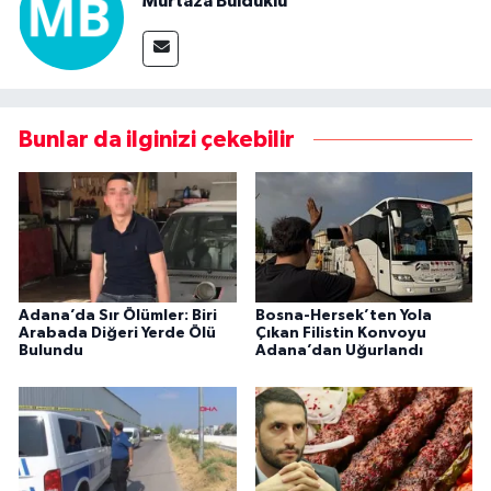
Murtaza Bulduklu
Bunlar da ilginizi çekebilir
Adana’da Sır Ölümler: Biri
Bosna-Hersek’ten Yola
Arabada Diğeri Yerde Ölü
Çıkan Filistin Konvoyu
Bulundu
Adana’dan Uğurlandı