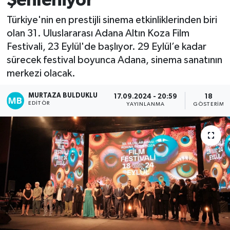
Şenleniyor
Kadın
Türkiye'nin en prestijli sinema etkinliklerinden biri
olan 31. Uluslararası Adana Altın Koza Film
Magazin
Festivali, 23 Eylül'de başlıyor. 29 Eylül’e kadar
sürecek festival boyunca Adana, sinema sanatının
Yaşam
merkezi olacak.
MURTAZA BULDUKLU
17.09.2024 - 20:59
18
EDITÖR
YAYINLANMA
GÖSTERIM