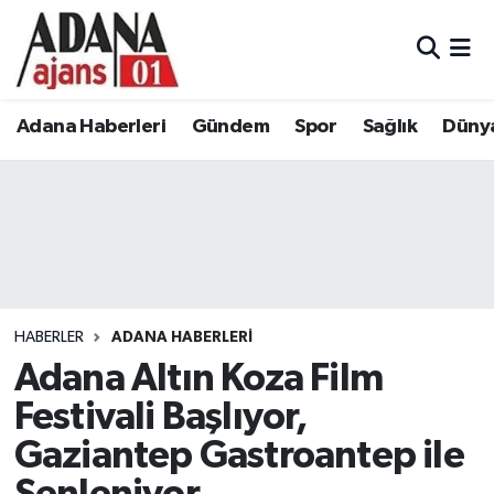
Adana Haberleri
Adana Nöbetçi Eczaneler
Adana Haberleri
Gündem
Spor
Sağlık
Düny
Gündem
Adana Hava Durumu
Spor
Adana Namaz Vakitleri
Sağlık
Adana Trafik Yoğunluk Haritası
Dünya
Süper Lig Puan Durumu ve Fikstür
HABERLER
ADANA HABERLERI
Eğitim
Tüm Manşetler
Adana Altın Koza Film
Festivali Başlıyor,
Siyaset
Son Dakika Haberleri
Gaziantep Gastroantep ile
Ekonomi
Haber Arşivi