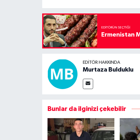
EDITÖRÜN SEÇTIĞI
Ermenistan M
EDITÖR HAKKINDA
Murtaza Bulduklu
Bunlar da ilginizi çekebilir