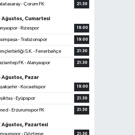
latasaray - Çorum FK
21:30
5 Ağustos, Cumartesi
nyaspor - Rizespor
19:00
sımpaşa - Trabzonspor
19:00
nçlerbirliği S.K. - Fenerbahçe
21:30
ziantep FK - Alanyaspor
21:30
6 Ağustos, Pazar
şakşehir - Kocaelispor
19:00
şiktaş - Eyüpspor
21:30
ed - Erzurumspor FK
21:30
7 Ağustos, Pazartesi
msunspor - Göztepe
21:30