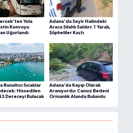
ersek’ten Yola
Adana'da Seyir Halindeki
listin Konvoyu
Araca Silahlı Saldırı: 1 Yaralı,
an Uğurlandı
Şüpheliler Kaçtı
 Bunaltıcı Sıcaklar
Adana’da Kayıp Olarak
decek: Hissedilen
Aranıyordu: Cansız Bedeni
 43 Dereceyi Bulacak
Ormanlık Alanda Bulundu