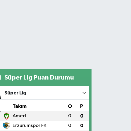
Süper Lig Puan Durumu
Süper Lig
#
Takım
O
P
1
Amed
0
0
2
Erzurumspor FK
0
0