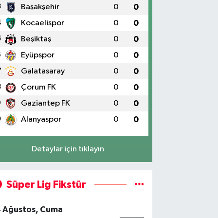
3
Başakşehir
0
0
4
Kocaelispor
0
0
5
Beşiktaş
0
0
6
Eyüpspor
0
0
7
Galatasaray
0
0
8
Çorum FK
0
0
9
Gaziantep FK
0
0
0
Alanyaspor
0
0
Detaylar için tıklayın
Süper Lig Fikstür
4 Ağustos, Cuma