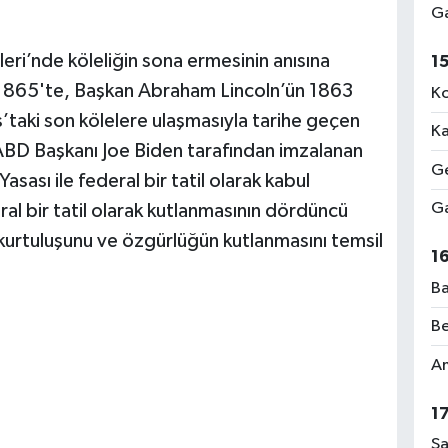
Ga
eri’nde köleliğin sona ermesinin anısına
1
 1865'te, Başkan Abraham Lincoln’ün 1863
Ko
as’taki son kölelere ulaşmasıyla tarihe geçen
Ka
ABD Başkanı Joe Biden tarafından imzalanan
Ge
sası ile federal bir tatil olarak kabul
Ga
eral bir tatil olarak kutlanmasının dördüncü
n kurtuluşunu ve özgürlüğün kutlanmasını temsil
1
Ba
Be
Am
1
Sa