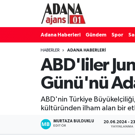
Adana Haberleri
Adana Nöbetçi Eczaneler
Adana Haberleri
Gündem
Spor
Sa
Gündem
Adana Hava Durumu
HABERLER
ADANA HABERLERI
Spor
Adana Namaz Vakitleri
ABD'liler Ju
Sağlık
Adana Trafik Yoğunluk Haritası
Günü'nü Ada
Dünya
Süper Lig Puan Durumu ve Fikstür
ABD'nin Türkiye Büyükelçiliğ
Eğitim
Tüm Manşetler
kültüründen ilham alan bir et
Siyaset
Son Dakika Haberleri
MURTAZA BULDUKLU
20.06.2024 - 23
EDITÖR
YAYINLANMA
Ekonomi
Haber Arşivi