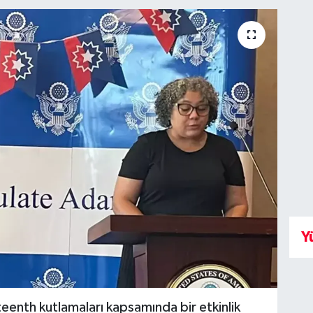
Y
enth kutlamaları kapsamında bir etkinlik