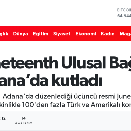
BITCO
64.94
DOLA
47,74
EURO
55,25
ğlık
Dünya
Eğitim
Siyaset
Ekonomi
Kadın
Mag
STERLİ
64,481
GRAM 
6660.
neteenth Ulusal Ba
BİST1
13.779
na’da kutladı
i, Adana'da düzenlediği üçüncü resmi Jun
kinlikle 100'den fazla Türk ve Amerikalı ko
:12
14
GÖSTERIM