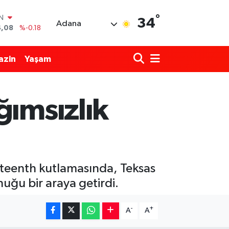
IN
4,08
%-0.18
°
34
Adana
R
36
%0.18
10
%0.32
azin
Yaşam
N
1
%0.38
ALTIN
55
%0.03
ğımsızlık
00
%-14
eteenth kutlamasında, Teksas
nuğu bir araya getirdi.
-
+
A
A