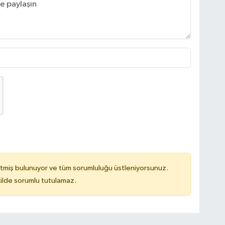
tmiş bulunuyor ve tüm sorumluluğu üstleniyorsunuz.
ilde sorumlu tutulamaz.