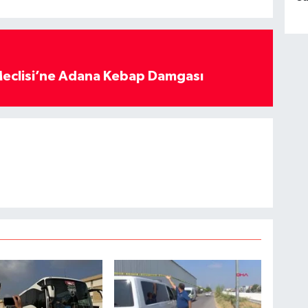
eclisi’ne Adana Kebap Damgası