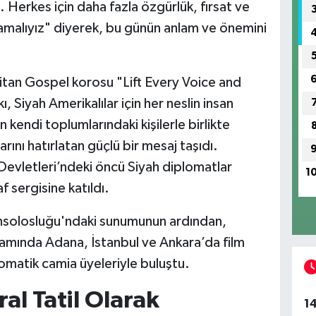
. Herkes için daha fazla özgürlük, fırsat ve
tlamalıyız" diyerek, bu günün anlam ve önemini
Titan Gospel korosu "Lift Every Voice and
ı, Siyah Amerikalılar için her neslin insan
 kendi toplumlarındaki kişilerle birlikte
ını hatırlatan güçlü bir mesaj taşıdı.
k Devletleri’ndeki öncü Siyah diplomatlar
1
f sergisine katıldı.
nsolosluğu'ndaki sunumunun ardından,
psamında Adana, İstanbul ve Ankara’da film
omatik camia üyeleriyle buluştu.
al Tatil Olarak
1