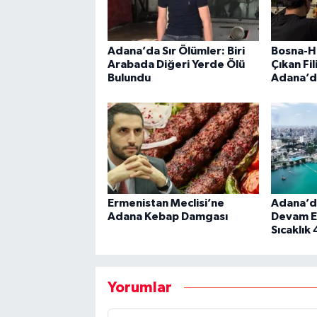
Adana’da Sır Ölümler: Biri
Bosna-H
Arabada Diğeri Yerde Ölü
Çıkan Fi
Bulundu
Adana’d
Ermenistan Meclisi’ne
Adana’da
Adana Kebap Damgası
Devam E
Sıcaklık
Yorumlar