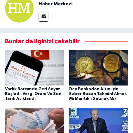
Haber Merkezi
Bunlar da ilginizi çekebilir
Varlık Barışında Geri Sayım
Dev Bankadan Altın İçin
Başladı: Vergi Oranı Ve Son
Ezber Bozan Tahmin! Almak
Tarih Açıklandı
Mı Mantıklı Satmak Mı?