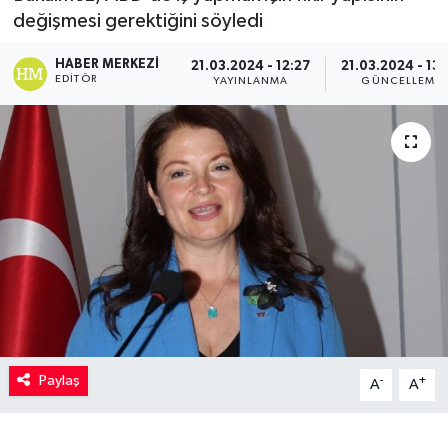
değişmesi gerektiğini söyledi
Kadın
HABER MERKEZI
21.03.2024 - 12:27
21.03.2024 - 13
EDITÖR
YAYINLANMA
GÜNCELLEME
Magazin
Yaşam
Paylaş
-
+
A
A