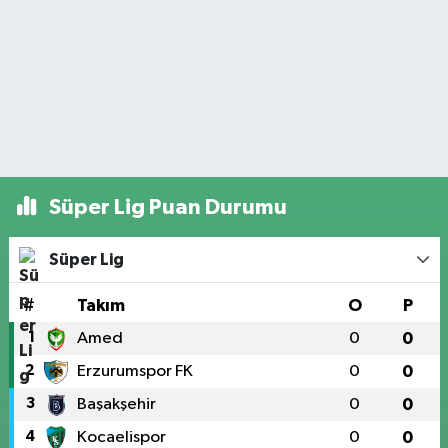
Süper Lig Puan Durumu
Süper Lig
#
Takım
O
P
1
Amed
0
0
2
Erzurumspor FK
0
0
3
Başakşehir
0
0
4
Kocaelispor
0
0