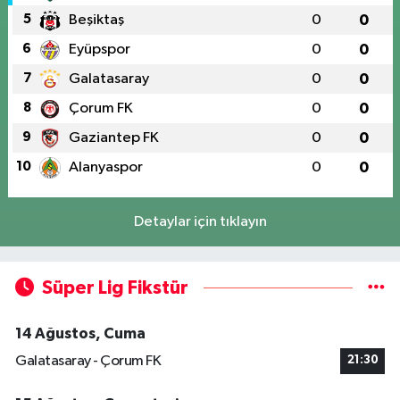
5
Beşiktaş
0
0
6
Eyüpspor
0
0
7
Galatasaray
0
0
8
Çorum FK
0
0
9
Gaziantep FK
0
0
10
Alanyaspor
0
0
Detaylar için tıklayın
Süper Lig Fikstür
14 Ağustos, Cuma
Galatasaray - Çorum FK
21:30