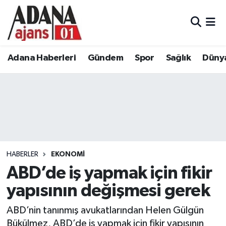
Adana Haberleri
Adana Nöbetçi Eczaneler
Adana Haberleri
Gündem
Spor
Sağlık
Düny
Gündem
Adana Hava Durumu
Spor
Adana Namaz Vakitleri
Sağlık
Adana Trafik Yoğunluk Haritası
Dünya
Süper Lig Puan Durumu ve Fikstür
HABERLER
EKONOMI
Eğitim
Tüm Manşetler
ABD’de iş yapmak için fikir
yapısının değişmesi gerek
Siyaset
Son Dakika Haberleri
ABD’nin tanınmış avukatlarından Helen Gülgün
Ekonomi
Haber Arşivi
Bükülmez, ABD’de iş yapmak için fikir yapısının