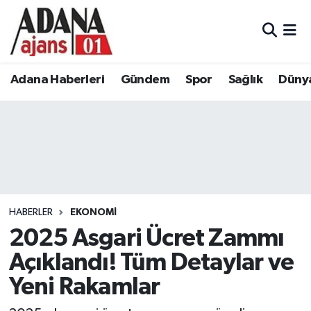
Adana Haberleri
Adana Nöbetçi Eczaneler
Adana Haberleri
Gündem
Spor
Sağlık
Düny
Gündem
Adana Hava Durumu
Spor
Adana Namaz Vakitleri
Sağlık
Adana Trafik Yoğunluk Haritası
Dünya
Süper Lig Puan Durumu ve Fikstür
HABERLER
EKONOMI
Eğitim
Tüm Manşetler
2025 Asgari Ücret Zammı
Açıklandı! Tüm Detaylar ve
Siyaset
Son Dakika Haberleri
Yeni Rakamlar
Ekonomi
Haber Arşivi