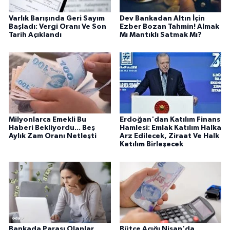
Varlık Barışında Geri Sayım
Dev Bankadan Altın İçin
Başladı: Vergi Oranı Ve Son
Ezber Bozan Tahmin! Almak
Tarih Açıklandı
Mı Mantıklı Satmak Mı?
Milyonlarca Emekli Bu
Erdoğan'dan Katılım Finans
Haberi Bekliyordu... Beş
Hamlesi: Emlak Katılım Halka
Aylık Zam Oranı Netleşti
Arz Edilecek, Ziraat Ve Halk
Katılım Birleşecek
Bankada Parası Olanlar
Bütçe Açığı Nisan'da