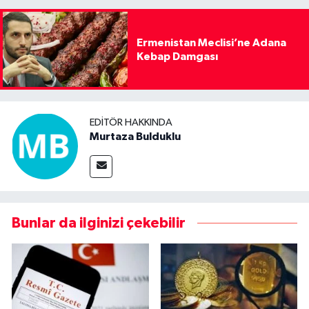
Ermenistan Meclisi’ne Adana
Kebap Damgası
EDITÖR HAKKINDA
Murtaza Bulduklu
Bunlar da ilginizi çekebilir