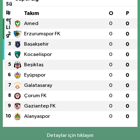
#
Takım
O
P
1
Amed
0
0
2
Erzurumspor FK
0
0
3
Başakşehir
0
0
4
Kocaelispor
0
0
5
Beşiktaş
0
0
6
Eyüpspor
0
0
7
Galatasaray
0
0
8
Çorum FK
0
0
9
Gaziantep FK
0
0
10
Alanyaspor
0
0
Detaylar için tıklayın