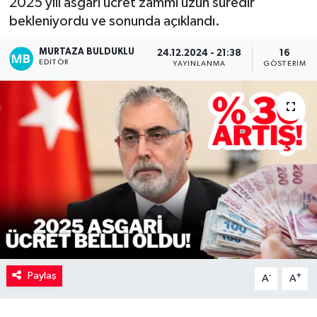
2025 yılı asgari ücret zammı uzun süredir
bekleniyordu ve sonunda açıklandı.
Kadın
MURTAZA BULDUKLU
24.12.2024 - 21:38
16
Magazin
EDITÖR
YAYINLANMA
GÖSTERIM
Yaşam
Paylaş
-
+
A
A