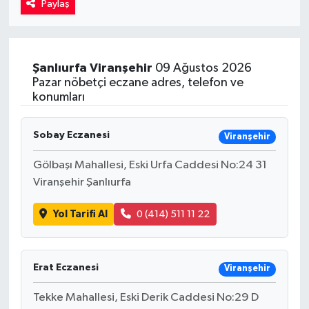
Paylaş
Kadın
Magazin
Şanlıurfa
Viranşehir
09 Ağustos 2026
Pazar nöbetçi eczane adres, telefon ve
Yaşam
konumları
Sobay Eczanesi
Viranşehir
Gölbaşı Mahallesi, Eski Urfa Caddesi No:24 31
Viranşehir Şanlıurfa
Yol Tarifi Al
0 (414) 511 11 22
Erat Eczanesi
Viranşehir
Tekke Mahallesi, Eski Derik Caddesi No:29 D