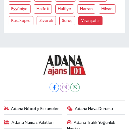
Eyyübiye
Halfeti
Haliliye
Harran
Hilvan
Karaköprü
Siverek
Suruç
Viranşehir
Adana Nöbetçi Eczaneler
Adana Hava Durumu
Adana Namaz Vakitleri
Adana Trafik Yoğunluk
Haritası