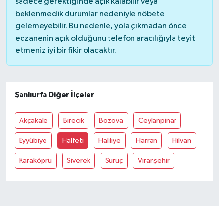
sadece gerektiğinde açık kalabilir veya
beklenmedik durumlar nedeniyle nöbete
gelemeyebilir. Bu nedenle, yola çıkmadan önce
eczanenin açık olduğunu telefon aracılığıyla teyit
etmeniz iyi bir fikir olacaktır.
Şanlıurfa Diğer İlçeler
Akçakale
Birecik
Bozova
Ceylanpinar
Eyyübiye
Halfeti
Haliliye
Harran
Hilvan
Karaköprü
Siverek
Suruç
Viranşehir