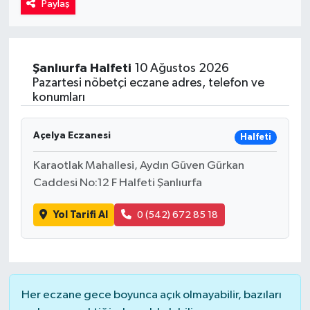
Paylaş
Kadın
Magazin
Şanlıurfa
Halfeti
10 Ağustos 2026
Pazartesi nöbetçi eczane adres, telefon ve
Yaşam
konumları
Açelya Eczanesi
Halfeti
Karaotlak Mahallesi, Aydın Güven Gürkan
Caddesi No:12 F Halfeti Şanlıurfa
Yol Tarifi Al
0 (542) 672 85 18
Her eczane gece boyunca açık olmayabilir, bazıları