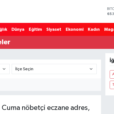
BIT
65.
DO
47,
ğlık
Dünya
Eğitim
Siyaset
Ekonomi
Kadın
Mag
EU
55,
STE
eler
64,
GRA
664
İ
BİS
13.
A
 Cuma nöbetçi eczane adres,