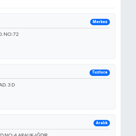
Merkez
D. NO:72
Tuzluca
D. 3 D
Aralık
D.NO:4 ARALIK-IĞDIR