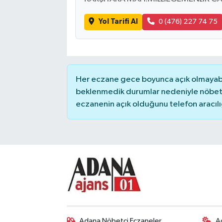
Yol Tarifi Al
0 (476) 227 74 75
Her eczane gece boyunca açık olmayabili
beklenmedik durumlar nedeniyle nöbete
eczanenin açık olduğunu telefon aracılığıy
Adana Nöbetçi Eczaneler
A