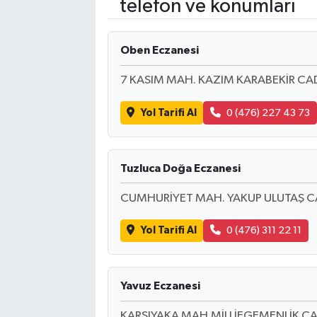
telefon ve konumları
Kadın
Oben Eczanesi
Magazin
7 KASIM MAH. KAZIM KARABEKİR CA
Yaşam
Yol Tarifi Al
0 (476) 227 43 73
Tuzluca Doğa Eczanesi
CUMHURİYET MAH. YAKUP ULUTAŞ CA
Yol Tarifi Al
0 (476) 311 22 11
Yavuz Eczanesi
KARŞIYAKA MAH.MİLLİEGEMENLİK CA