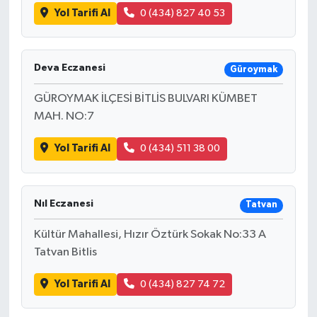
Yol Tarifi Al
0 (434) 827 40 53
Deva Eczanesi
Güroymak
GÜROYMAK İLÇESİ BİTLİS BULVARI KÜMBET
MAH. NO:7
Yol Tarifi Al
0 (434) 511 38 00
Nıl Eczanesi
Tatvan
Kültür Mahallesi, Hızır Öztürk Sokak No:33 A
Tatvan Bitlis
Yol Tarifi Al
0 (434) 827 74 72