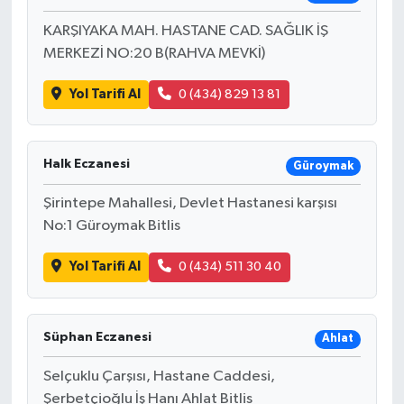
KARŞIYAKA MAH. HASTANE CAD. SAĞLIK İŞ
MERKEZİ NO:20 B(RAHVA MEVKİ)
Yol Tarifi Al
0 (434) 829 13 81
Halk Eczanesi
Güroymak
Şirintepe Mahallesi, Devlet Hastanesi karşısı
No:1 Güroymak Bitlis
Yol Tarifi Al
0 (434) 511 30 40
Süphan Eczanesi
Ahlat
Selçuklu Çarşısı, Hastane Caddesi,
Şerbetçioğlu İş Hanı Ahlat Bitlis