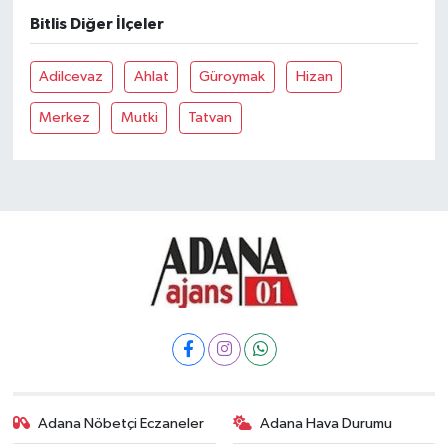
Bitlis Diğer İlçeler
Adilcevaz
Ahlat
Güroymak
Hizan
Merkez
Mutki
Tatvan
Adana Nöbetçi Eczaneler
Adana Hava Durumu