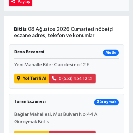
Paylaş
Kadın
Magazin
Bitlis
08 Ağustos 2026 Cumartesi nöbetçi
eczane adres, telefon ve konumları
Yaşam
Deva Eczanesi
Mutki
Yeni Mahalle Kiler Caddesi no:12 E
Yol Tarifi Al
0 (553) 454 12 21
Turan Eczanesi
Güroymak
Bağlar Mahallesi, Muş Bulvarı No:44 A
Güroymak Bitlis