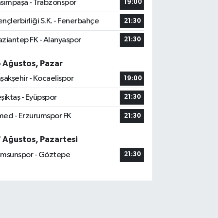
sımpaşa - Trabzonspor
19:00
nçlerbirliği S.K. - Fenerbahçe
21:30
ziantep FK - Alanyaspor
21:30
6 Ağustos, Pazar
şakşehir - Kocaelispor
19:00
şiktaş - Eyüpspor
21:30
ed - Erzurumspor FK
21:30
7 Ağustos, Pazartesi
msunspor - Göztepe
21:30