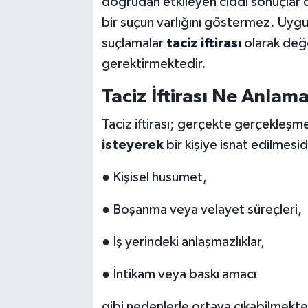
doğrudan etkileyen ciddi sonuçlar d
bir suçun varlığını göstermez. Uygu
suçlamalar
taciz iftirası
olarak değe
gerektirmektedir.
Taciz İftirası Ne Anlama
Taciz iftirası; gerçekte gerçekleşmemi
isteyerek
bir kişiye isnat edilmesi
● Kişisel husumet,
● Boşanma veya velayet süreçleri,
● İş yerindeki anlaşmazlıklar,
● İntikam veya baskı amacı
gibi nedenlerle ortaya çıkabilmekte