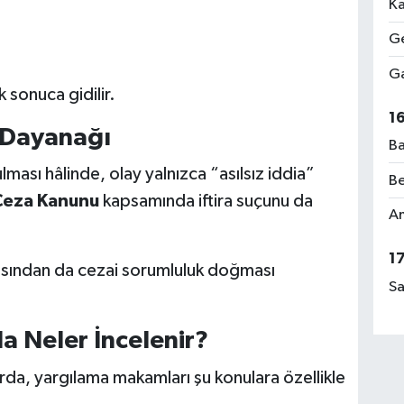
Ka
Ge
Ga
k sonuca gidilir.
1
i Dayanağı
Ba
ması hâlinde, olay yalnızca “asılsız iddia”
Be
Ceza Kanunu
kapsamında iftira suçunu da
Am
1
çısından da cezai sorumluluk doğması
Sa
da Neler İncelenir?
larda, yargılama makamları şu konulara özellikle