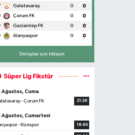
7
Galatasaray
0
0
8
Çorum FK
0
0
9
Gaziantep FK
0
0
0
Alanyaspor
0
0
Detaylar için tıklayın
Süper Lig Fikstür
4 Ağustos, Cuma
latasaray - Çorum FK
21:30
5 Ağustos, Cumartesi
nyaspor - Rizespor
19:00