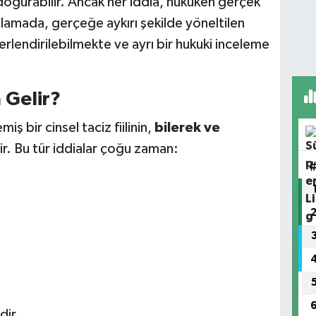
oğurabilir. Ancak her iddia, hukuken gerçek
lamada, gerçeğe aykırı şekilde yöneltilen
rlendirilebilmekte ve ayrı bir hukuki inceleme
 Gelir?
ş bir cinsel taciz fiilinin,
bilerek ve
dir. Bu tür iddialar çoğu zaman:
dir.