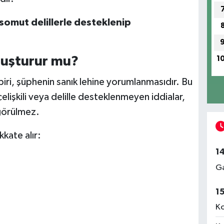
somut delillerle desteklenip
luşturur mu?
1
iri, şüphenin sanık lehine yorumlanmasıdır. Bu
lişkili veya delille desteklenmeyen iddialar,
 görülmez.
kkate alır:
1
Ga
1
Ko