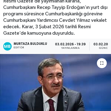
Resmi Gazete’de yayımlanan kararla,
Cumhurbaşkanı Recep Tayyip Erdoğan’ın yurt dışı
Kadın
programı süresince Cumhurbaşkanlığı görevine
Cumhurbaşkanı Yardımcısı Cevdet Yılmaz vekalet
Magazin
edecek. Karar, 3 Şubat 2026 tarihli Resmi
Gazete’de kamuoyuna duyuruldu.
Yaşam
MURTAZA BULDUKLU
03.02.2026 - 19:39
03.02.2026
EDITÖR
YAYINLANMA
GÜNCEL