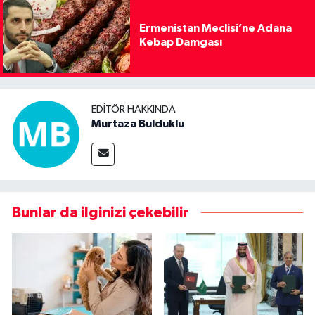
Ermenistan Meclisi’ne Adana
Kebap Damgası
EDITÖR HAKKINDA
Murtaza Bulduklu
Bunlar da ilginizi çekebilir