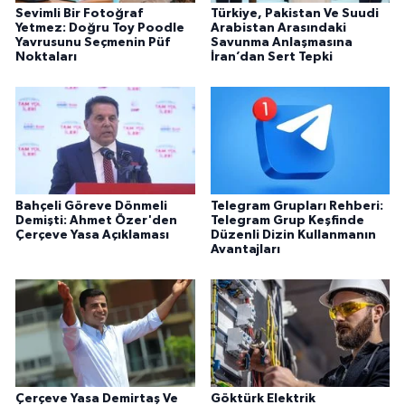
Sevimli Bir Fotoğraf
Türkiye, Pakistan Ve Suudi
Yetmez: Doğru Toy Poodle
Arabistan Arasındaki
Yavrusunu Seçmenin Püf
Savunma Anlaşmasına
Noktaları
İran’dan Sert Tepki
Bahçeli Göreve Dönmeli
Telegram Grupları Rehberi:
Demişti: Ahmet Özer'den
Telegram Grup Keşfinde
Çerçeve Yasa Açıklaması
Düzenli Dizin Kullanmanın
Avantajları
Çerçeve Yasa Demirtaş Ve
Göktürk Elektrik