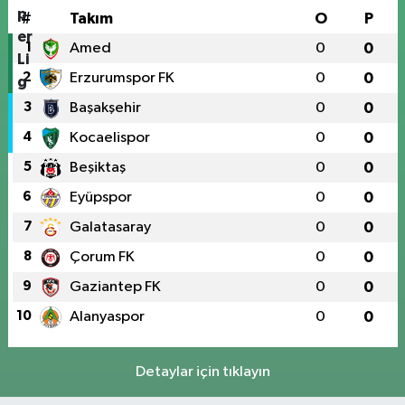
#
Takım
O
P
1
Amed
0
0
2
Erzurumspor FK
0
0
3
Başakşehir
0
0
4
Kocaelispor
0
0
5
Beşiktaş
0
0
6
Eyüpspor
0
0
7
Galatasaray
0
0
8
Çorum FK
0
0
9
Gaziantep FK
0
0
10
Alanyaspor
0
0
Detaylar için tıklayın