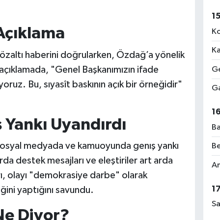
1
 Açıklama
Ko
Ka
, gözaltı haberini doğrularken, Özdağ’a yönelik
n açıklamada, "Genel Başkanımızın ifade
Ge
yoruz. Bu, sıyasît baskının açık bir örneğidir"
Ga
1
Yankı Uyandırdı
Ba
 sosyal medyada ve kamuoyunda genış yankı
Be
da destek mesajları ve eleştiriler art arda
Am
rı, olayı "demokrasiye darbe" olarak
1
eğini yaptığını savundu.
Sa
Ne Diyor?