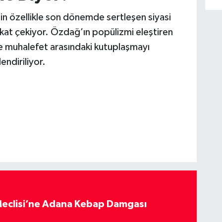
inin özellikle son dönemde sertleşen siyasi
kat çekiyor. Özdağ’ın popülizmi eleştiren
r ve muhalefet arasındaki kutuplaşmayı
endiriliyor.
eclisi’ne Adana Kebap Damgası