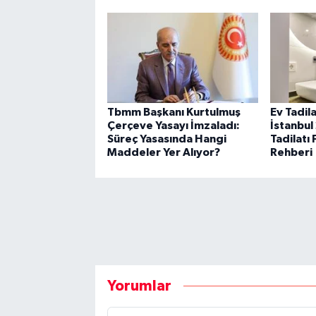
Tbmm Başkanı Kurtulmuş
Ev Tadila
Çerçeve Yasayı İmzaladı:
İstanbul
Süreç Yasasında Hangi
Tadilatı 
Maddeler Yer Alıyor?
Rehberi
Yorumlar