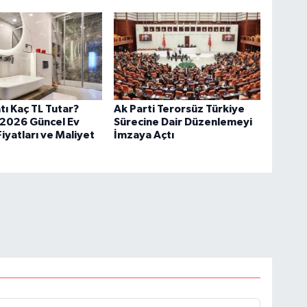
tı Kaç TL Tutar?
Ak Parti Terorsüz Türkiye
 2026 Güncel Ev
Sürecine Dair Düzenlemeyi
Fiyatları ve Maliyet
İmzaya Açtı