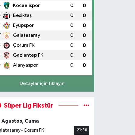
4
Kocaelispor
0
0
5
Beşiktaş
0
0
6
Eyüpspor
0
0
7
Galatasaray
0
0
8
Çorum FK
0
0
9
Gaziantep FK
0
0
0
Alanyaspor
0
0
Detaylar için tıklayın
Süper Lig Fikstür
4 Ağustos, Cuma
latasaray - Çorum FK
21:30