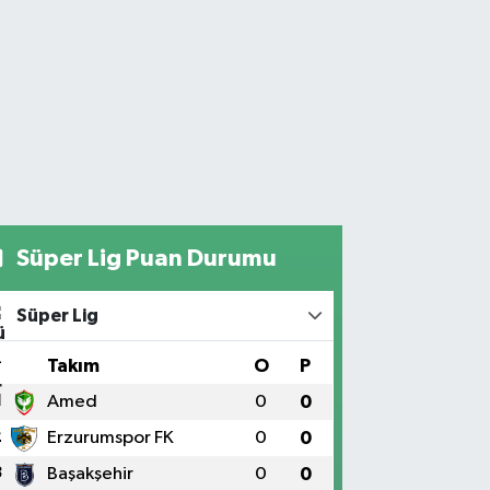
Süper Lig Puan Durumu
Süper Lig
#
Takım
O
P
1
Amed
0
0
2
Erzurumspor FK
0
0
3
Başakşehir
0
0