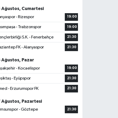
5 Ağustos, Cumartesi
nyaspor - Rizespor
19:00
sımpaşa - Trabzonspor
19:00
nçlerbirliği S.K. - Fenerbahçe
21:30
ziantep FK - Alanyaspor
21:30
6 Ağustos, Pazar
şakşehir - Kocaelispor
19:00
şiktaş - Eyüpspor
21:30
ed - Erzurumspor FK
21:30
7 Ağustos, Pazartesi
msunspor - Göztepe
21:30