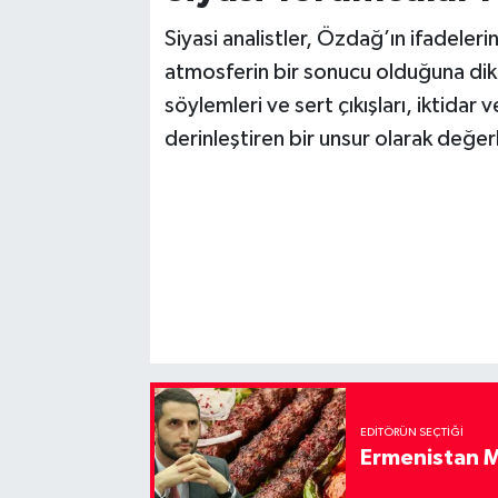
Siyasi analistler, Özdağ’ın ifadeler
atmosferin bir sonucu olduğuna dik
söylemleri ve sert çıkışları, iktida
derinleştiren bir unsur olarak değerl
EDITÖRÜN SEÇTIĞI
Ermenistan M