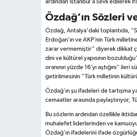
ardından İstanbul'a sevk edilerek ifad
Özdağ’ın Sözleri ve
Özdağ, Antalya'daki toplantıda, “So
Erdoğan’ın ve AKP’nin Türk milletin
zarar vermemiştir” diyerek dikkat çe
dini ve kültürel yapısının bozulduğ
oranının yüzde 16’yı aştığını” ileri
getirilmesinin “Türk milletinin kültür
Özdağ’ın şu ifadeleri de tartışma ya
cemaatler arasında paylaştırıyor, Tür
Bu sözlerin ardından özellikle iktid
muhalefet liderlerinden ve kamuoyun
Özdağ’ın ifadelerini ifade özgürlüğ