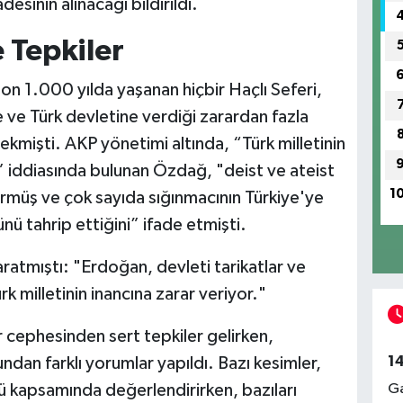
esinin alınacağı bildirildi.
 Tepkiler
n 1.000 yılda yaşanan hiçbir Haçlı Seferi,
e ve Türk devletine verdiği zarardan fazla
kmişti. AKP yönetimi altında, “Türk milletinin
u” iddiasında bulunan Özdağ, "deist ve ateist
1
 sürmüş ve çok sayıda sığınmacının Türkiye'ye
ünü tahrip ettiğini” ifade etmişti.
ratmıştı: "Erdoğan, devleti tarikatlar ve
k milletinin inancına zarar veriyor."
ar cephesinden sert tepkiler gelirken,
1
dan farklı yorumlar yapıldı. Bazı kesimler,
ü kapsamında değerlendirirken, bazıları
Ga