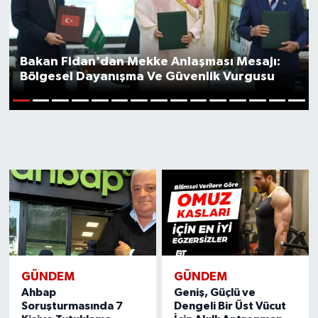
Kadın
Bakan Fidan'dan Mekke Anlaşması Mesajı:
Magazin
Bölgesel Dayanışma Ve Güvenlik Vurgusu
Yaşam
1
2
3
4
5
6
7
8
9
10
11
12
13
14
15
GÜNDEM
GÜNDEM
Ahbap
Geniş, Güçlü ve
Soruşturmasında 7
Dengeli Bir Üst Vücut