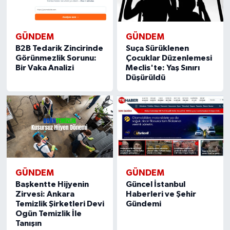
GÜNDEM
GÜNDEM
B2B Tedarik Zincirinde
Suça Sürüklenen
Görünmezlik Sorunu:
Çocuklar Düzenlemesi
Bir Vaka Analizi
Meclis'te: Yaş Sınırı
Düşürüldü
GÜNDEM
GÜNDEM
Başkentte Hijyenin
Güncel İstanbul
Zirvesi: Ankara
Haberleri ve Şehir
Temizlik Şirketleri Devi
Gündemi
Ogün Temizlik İle
Tanışın