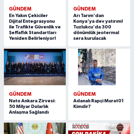
GÜNDEM
GÜNDEM
En Yakın Çekiciler
Arı Tarım'dan
Dijital Entegrasyonu
Konya'ya dev yatırım!
ile Trafikte Güvenlik ve
Tuzlukcu'da 300
Şeffaflık Standartları
dönümlük jeotermal
Yeniden Belirleniyor!
sera kurulacak
GÜNDEM
GÜNDEM
Nato Ankara Zirvesi:
Adanalı Rapçi Murat01
50 Milyar Dolarlık
Kimdir?
Anlaşma Sağlandı