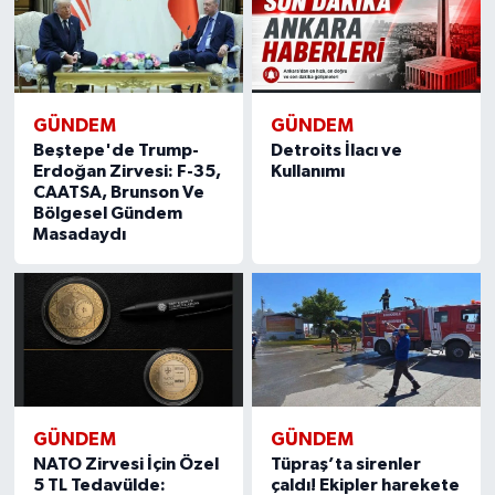
GÜNDEM
GÜNDEM
Beştepe'de Trump-
Detroits İlacı ve
Erdoğan Zirvesi: F-35,
Kullanımı
CAATSA, Brunson Ve
Bölgesel Gündem
Masadaydı
GÜNDEM
GÜNDEM
NATO Zirvesi İçin Özel
Tüpraş’ta sirenler
5 TL Tedavülde:
çaldı! Ekipler harekete