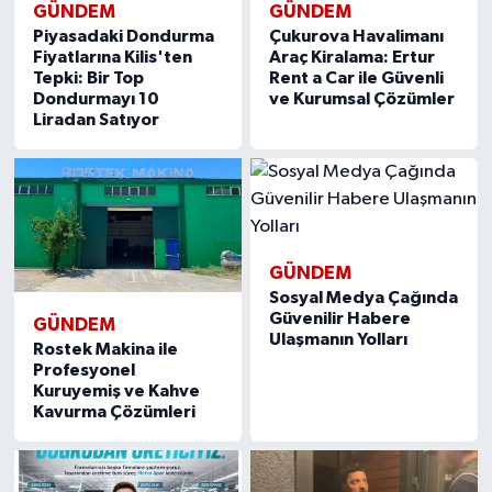
GÜNDEM
GÜNDEM
Piyasadaki Dondurma
Çukurova Havalimanı
Fiyatlarına Kilis'ten
Araç Kiralama: Ertur
Tepki: Bir Top
Rent a Car ile Güvenli
Dondurmayı 10
ve Kurumsal Çözümler
Liradan Satıyor
GÜNDEM
Sosyal Medya Çağında
Güvenilir Habere
GÜNDEM
Ulaşmanın Yolları
Rostek Makina ile
Profesyonel
Kuruyemiş ve Kahve
Kavurma Çözümleri