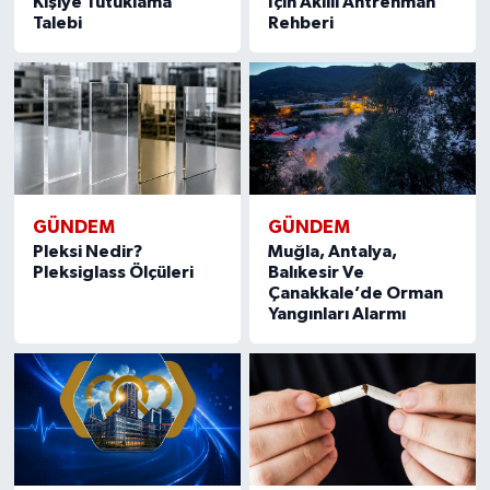
Kişiye Tutuklama
İçin Akıllı Antrenman
Talebi
Rehberi
GÜNDEM
GÜNDEM
Pleksi Nedir?
Muğla, Antalya,
Pleksiglass Ölçüleri
Balıkesir Ve
Çanakkale’de Orman
Yangınları Alarmı