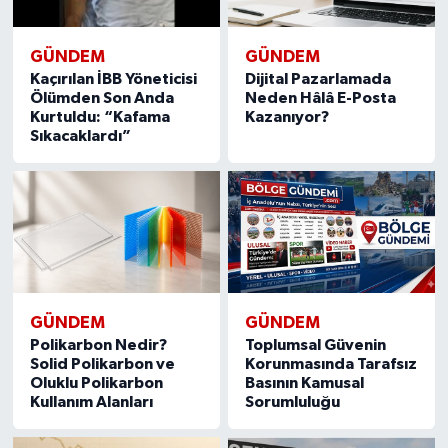
GÜNDEM
GÜNDEM
Kaçırılan İBB Yöneticisi
Dijital Pazarlamada
Ölümden Son Anda
Neden Hâlâ E-Posta
Kurtuldu: “Kafama
Kazanıyor?
Sıkacaklardı”
GÜNDEM
GÜNDEM
Polikarbon Nedir?
Toplumsal Güvenin
Solid Polikarbon ve
Korunmasında Tarafsız
Oluklu Polikarbon
Basının Kamusal
Kullanım Alanları
Sorumluluğu