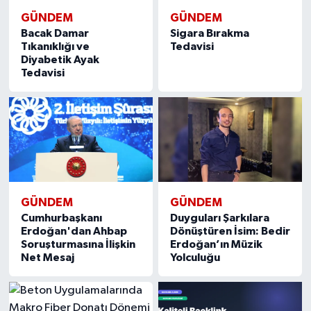
GÜNDEM
GÜNDEM
Bacak Damar
Sigara Bırakma
Tıkanıklığı ve
Tedavisi
Diyabetik Ayak
Tedavisi
GÜNDEM
GÜNDEM
Cumhurbaşkanı
Duyguları Şarkılara
Erdoğan'dan Ahbap
Dönüştüren İsim: Bedir
Soruşturmasına İlişkin
Erdoğan’ın Müzik
Net Mesaj
Yolculuğu