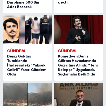
Darphane 500 Bin
geçti
Adet Basacak
GÜNDEM
GÜNDEM
Deniz Göktaş
Komedyen Deniz
Tutuklandı:
Göktaş Havaalanında
İfadesindeki “Yüksek
Gözaltına Alındı: “Ters
Gelirli” Yanıtı Gündem
Kelepçe” Uygulandı,
Oldu
Suçlamalar Belli Oldu