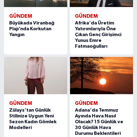
GÜNDEM
GÜNDEM
Büyükada Viranbağ
Afrika'da Üretim
Plajı’nda Korkutan
Yatırımlarıyla Öne
Yangın
Çıkan Genç Girişimci
Yunus Emre
Fatmaoğulları
GÜNDEM
GÜNDEM
Zülays'tan Günlük
Adana'da Temmuz
Stilinize Uygun Yeni
Ayında Hava Nasıl
Sezon Kadın Gömlek
Olacak? 15 Günlük ve
Modelleri
30 Günlük Hava
Durumu Beklentileri