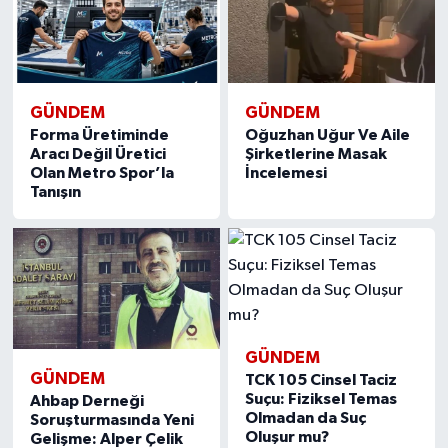
GÜNDEM
GÜNDEM
Forma Üretiminde
Oğuzhan Uğur Ve Aile
Aracı Değil Üretici
Şirketlerine Masak
Olan Metro Spor’la
İncelemesi
Tanışın
GÜNDEM
GÜNDEM
TCK 105 Cinsel Taciz
Suçu: Fiziksel Temas
Ahbap Derneği
Olmadan da Suç
Soruşturmasında Yeni
Oluşur mu?
Gelişme: Alper Çelik