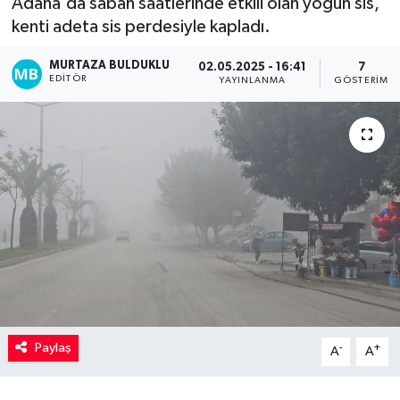
Adana'da sabah saatlerinde etkili olan yoğun sis,
kenti adeta sis perdesiyle kapladı.
Kadın
MURTAZA BULDUKLU
02.05.2025 - 16:41
7
Magazin
EDITÖR
YAYINLANMA
GÖSTERIM
Yaşam
Paylaş
-
+
A
A