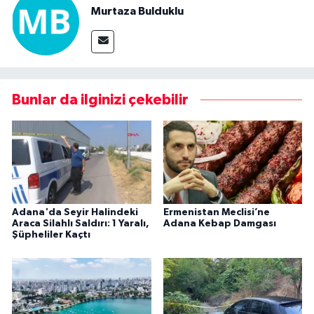
Murtaza Bulduklu
Bunlar da ilginizi çekebilir
Adana'da Seyir Halindeki
Ermenistan Meclisi’ne
Araca Silahlı Saldırı: 1 Yaralı,
Adana Kebap Damgası
Şüpheliler Kaçtı