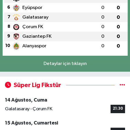
6
Eyüpspor
0
0
7
Galatasaray
0
0
8
Çorum FK
0
0
9
Gaziantep FK
0
0
10
Alanyaspor
0
0
Detaylar için tıklayın
Süper Lig Fikstür
14 Ağustos, Cuma
Galatasaray - Çorum FK
21:30
15 Ağustos, Cumartesi