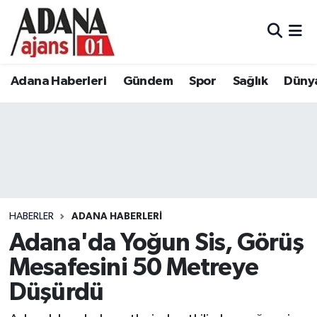
Adana Haberleri
Adana Nöbetçi Eczaneler
Adana Haberleri
Gündem
Spor
Sağlık
Düny
Gündem
Adana Hava Durumu
Spor
Adana Namaz Vakitleri
Sağlık
Adana Trafik Yoğunluk Haritası
Dünya
Süper Lig Puan Durumu ve Fikstür
HABERLER
ADANA HABERLERI
Eğitim
Tüm Manşetler
Adana'da Yoğun Sis, Görüş
Mesafesini 50 Metreye
Siyaset
Son Dakika Haberleri
Düşürdü
Ekonomi
Haber Arşivi