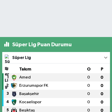
Süper Lig Puan Durumu
Süper Lig
#
Takım
O
P
1
Amed
0
0
2
Erzurumspor FK
0
0
3
Başakşehir
0
0
4
Kocaelispor
0
0
5
Beşiktaş
0
0