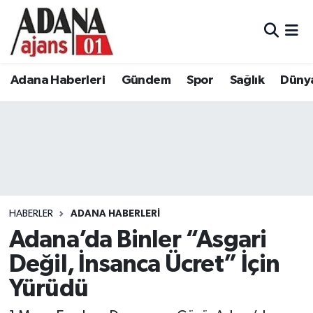
Adana Haberleri
Adana Nöbetçi Eczaneler
Adana Haberleri
Gündem
Spor
Sağlık
Düny
Gündem
Adana Hava Durumu
Spor
Adana Namaz Vakitleri
Sağlık
Adana Trafik Yoğunluk Haritası
Dünya
Süper Lig Puan Durumu ve Fikstür
HABERLER
ADANA HABERLERI
Eğitim
Tüm Manşetler
Adana’da Binler “Asgari
Değil, İnsanca Ücret” İçin
Siyaset
Son Dakika Haberleri
Yürüdü
Ekonomi
Haber Arşivi