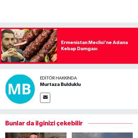
Ermenistan Meclisi’ne Adana
Kebap Damgası
EDITÖR HAKKINDA
Murtaza Bulduklu
Bunlar da ilginizi çekebilir