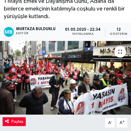
1 Mayıs Emek ve Dayanışma Günü, Adana’da
binlerce emekçinin katılımıyla coşkulu ve renkli bir
Kadın
yürüyüşle kutlandı.
Magazin
MURTAZA BULDUKLU
01.05.2025 - 22:34
12
EDITÖR
YAYINLANMA
GÖSTERIM
Yaşam
Paylaş
-
+
A
A