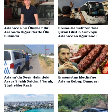
Adana’da Sır Ölümler: Biri
Bosna-Hersek’ten Yola
Arabada Diğeri Yerde Ölü
Çıkan Filistin Konvoyu
Bulundu
Adana’dan Uğurlandı
Adana'da Seyir Halindeki
Ermenistan Meclisi’ne
Araca Silahlı Saldırı: 1 Yaralı,
Adana Kebap Damgası
Şüpheliler Kaçtı