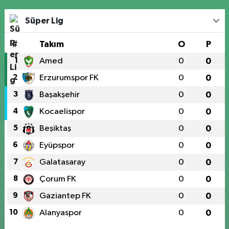
Süper Lig
#
Takım
O
P
1
Amed
0
0
2
Erzurumspor FK
0
0
3
Başakşehir
0
0
4
Kocaelispor
0
0
5
Beşiktaş
0
0
6
Eyüpspor
0
0
7
Galatasaray
0
0
8
Çorum FK
0
0
9
Gaziantep FK
0
0
10
Alanyaspor
0
0