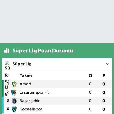
Süper Lig Puan Durumu
Süper Lig
#
Takım
O
P
1
Amed
0
0
2
Erzurumspor FK
0
0
3
Başakşehir
0
0
4
Kocaelispor
0
0