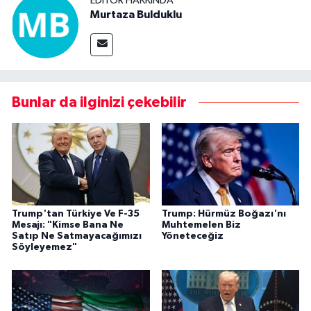
EDITÖR HAKKINDA
Murtaza Bulduklu
Bunlar da ilginizi çekebilir
Trump'tan Türkiye Ve F-35
Trump: Hürmüz Boğazı'nı
Mesajı: "Kimse Bana Ne
Muhtemelen Biz
Satıp Ne Satmayacağımızı
Yöneteceğiz
Söyleyemez"