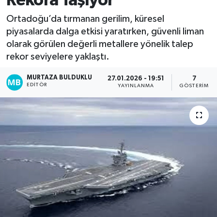
Rekora Taşıyor
Kadın
Ortadoğu’da tırmanan gerilim, küresel
piyasalarda dalga etkisi yaratırken, güvenli liman
Magazin
olarak görülen değerli metallere yönelik talep
rekor seviyelere yaklaştı.
Yaşam
MURTAZA BULDUKLU
27.01.2026 - 19:51
7
EDITÖR
YAYINLANMA
GÖSTERIM