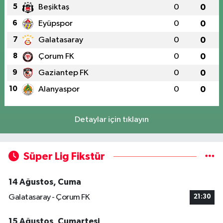
5
Beşiktaş
0
0
6
Eyüpspor
0
0
7
Galatasaray
0
0
8
Çorum FK
0
0
9
Gaziantep FK
0
0
10
Alanyaspor
0
0
Detaylar için tıklayın
Süper Lig Fikstür
14 Ağustos, Cuma
Galatasaray - Çorum FK
21:30
15 Ağustos, Cumartesi