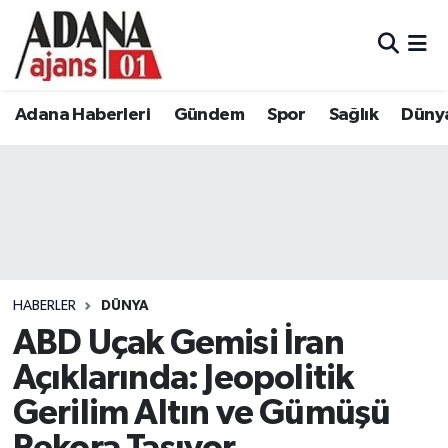
Adana Haberleri
Adana Nöbetçi Eczaneler
Adana Haberleri
Gündem
Spor
Sağlık
Düny
Gündem
Adana Hava Durumu
Spor
Adana Namaz Vakitleri
Sağlık
Adana Trafik Yoğunluk Haritası
Dünya
Süper Lig Puan Durumu ve Fikstür
HABERLER
DÜNYA
Eğitim
Tüm Manşetler
ABD Uçak Gemisi İran
Açıklarında: Jeopolitik
Siyaset
Son Dakika Haberleri
Gerilim Altın ve Gümüşü
Ekonomi
Haber Arşivi