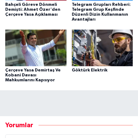
Bahçeli Göreve Dönmeli
Telegram Grupları Rehberi:
Demişti: Ahmet Özer'den
Telegram Grup Keşfinde
Çerçeve Yasa Açıklaması
Düzenli Dizin Kullanmanın
Avantajları
Çerçeve Yasa Demirtaş Ve
Göktürk Elektrik
Kobani Davası
Mahkumlarını Kapsıyor
Yorumlar