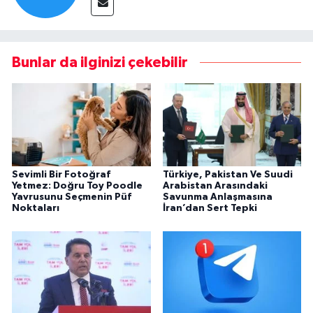
Bunlar da ilginizi çekebilir
Sevimli Bir Fotoğraf
Türkiye, Pakistan Ve Suudi
Yetmez: Doğru Toy Poodle
Arabistan Arasındaki
Yavrusunu Seçmenin Püf
Savunma Anlaşmasına
Noktaları
İran’dan Sert Tepki