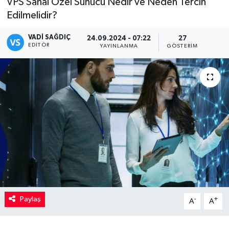
VPS Sanal Özel Sunucu Nedir ve Neden Tercih
Edilmelidir?
Kadın
VADI SAĞDIÇ
24.09.2024 - 07:22
27
Magazin
EDITÖR
YAYINLANMA
GÖSTERIM
Yaşam
Paylaş
-
+
A
A