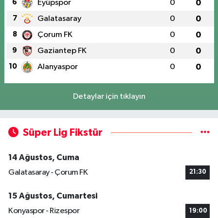
6
Eyüpspor
0
0
7
Galatasaray
0
0
8
Çorum FK
0
0
9
Gaziantep FK
0
0
10
Alanyaspor
0
0
Detaylar için tıklayın
Süper Lig Fikstür
14 Ağustos, Cuma
Galatasaray - Çorum FK
21:30
15 Ağustos, Cumartesi
Konyaspor - Rizespor
19:00