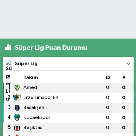
Süper Lig Puan Durumu
Süper Lig
#
Takım
O
P
1
Amed
0
0
2
Erzurumspor FK
0
0
3
Başakşehir
0
0
4
Kocaelispor
0
0
5
Beşiktaş
0
0