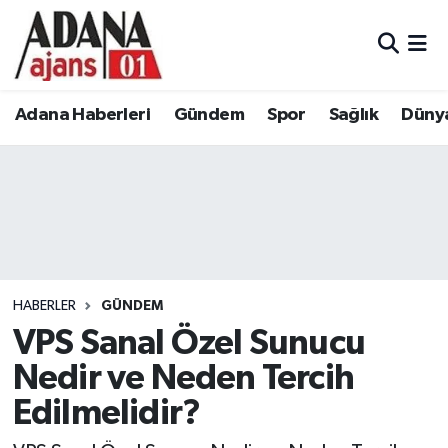
Adana Haberleri
Adana Nöbetçi Eczaneler
Adana Haberleri
Gündem
Spor
Sağlık
Düny
Gündem
Adana Hava Durumu
Spor
Adana Namaz Vakitleri
Sağlık
Adana Trafik Yoğunluk Haritası
Dünya
Süper Lig Puan Durumu ve Fikstür
HABERLER
GÜNDEM
Eğitim
Tüm Manşetler
VPS Sanal Özel Sunucu
Nedir ve Neden Tercih
Siyaset
Son Dakika Haberleri
Edilmelidir?
Ekonomi
Haber Arşivi