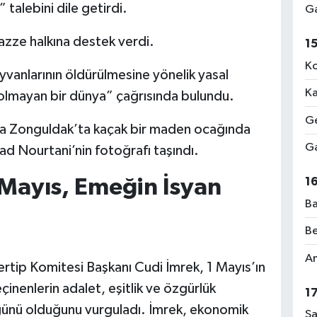
talebini dile getirdi.
Ga
Gazze halkına destek verdi.
1
Ko
vanlarının öldürülmesine yönelik yasal
Ka
 olmayan bir dünya” çağrısında bulundu.
Ge
da Zonguldak’ta kaçak bir maden ocağında
Ga
d Nourtani’nin fotoğrafı taşındı.
 Mayıs, Emeğin İsyan
1
Ba
Be
Am
ertip Komitesi Başkanı Cudi İmrek, 1 Mayıs’ın
inenlerin adalet, eşitlik ve özgürlük
1
 günü olduğunu vurguladı. İmrek, ekonomik
Sa