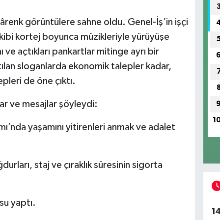
renk görüntülere sahne oldu. Genel-İş’in işçi
ibi kortej boyunca müzikleriyle yürüyüşe
mı ve açtıkları pankartlar mitinge ayrı bir
ılan sloganlarda ekonomik talepler kadar,
epleri de öne çıktı.
ar ve mesajlar şöyleydi:
1
ı’nda yaşamını yitirenleri anmak ve adalet
urları, staj ve çıraklık süresinin sigorta
usu yaptı.
1