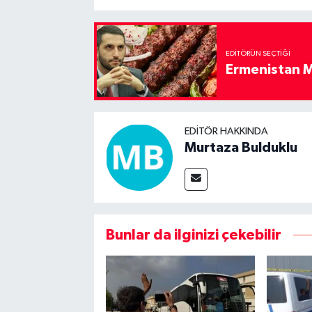
EDITÖRÜN SEÇTIĞI
Ermenistan M
EDITÖR HAKKINDA
Murtaza Bulduklu
Bunlar da ilginizi çekebilir