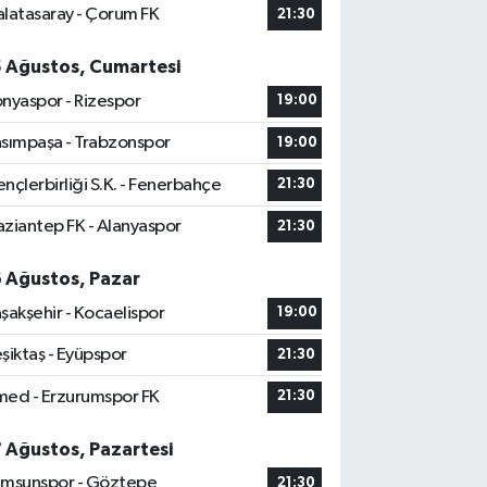
latasaray - Çorum FK
21:30
5 Ağustos, Cumartesi
nyaspor - Rizespor
19:00
sımpaşa - Trabzonspor
19:00
nçlerbirliği S.K. - Fenerbahçe
21:30
ziantep FK - Alanyaspor
21:30
6 Ağustos, Pazar
şakşehir - Kocaelispor
19:00
şiktaş - Eyüpspor
21:30
ed - Erzurumspor FK
21:30
7 Ağustos, Pazartesi
msunspor - Göztepe
21:30