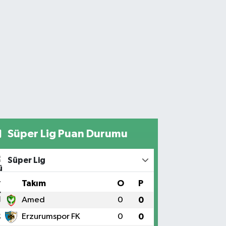
Süper Lig Puan Durumu
Süper Lig
#
Takım
O
P
1
Amed
0
0
2
Erzurumspor FK
0
0