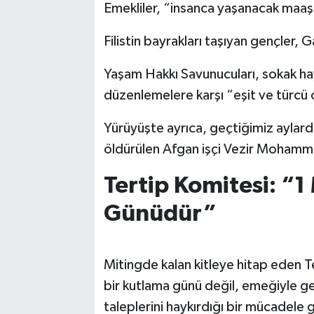
Emekliler, “insanca yaşanacak maaş” 
Filistin bayrakları taşıyan gençler, 
Yaşam Hakkı Savunucuları, sokak hay
düzenlemelere karşı “eşit ve türcü
Yürüyüşte ayrıca, geçtiğimiz aylar
öldürülen Afgan işçi Vezir Mohamma
Tertip Komitesi: “1
Günüdür”
Mitingde kalan kitleye hitap eden T
bir kutlama günü değil, emeğiyle geç
taleplerini haykırdığı bir mücadele