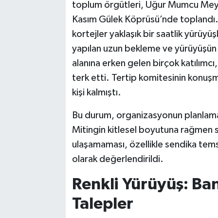
toplum örgütleri, Uğur Mumcu Meyd
Kasım Gülek Köprüsü’nde toplandı.
kortejler yaklaşık bir saatlik yürüy
yapılan uzun bekleme ve yürüyüşün 
alanına erken gelen birçok katılımc
terk etti. Tertip komitesinin konuş
kişi kalmıştı.
Bu durum, organizasyonun planlamasıy
Mitingin kitlesel boyutuna rağmen se
ulaşamaması, özellikle sendika temsilc
olarak değerlendirildi.
Renkli Yürüyüş: Ban
Talepler