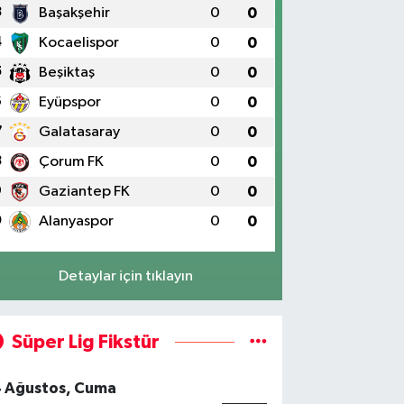
3
Başakşehir
0
0
4
Kocaelispor
0
0
5
Beşiktaş
0
0
6
Eyüpspor
0
0
7
Galatasaray
0
0
8
Çorum FK
0
0
9
Gaziantep FK
0
0
0
Alanyaspor
0
0
Detaylar için tıklayın
Süper Lig Fikstür
4 Ağustos, Cuma