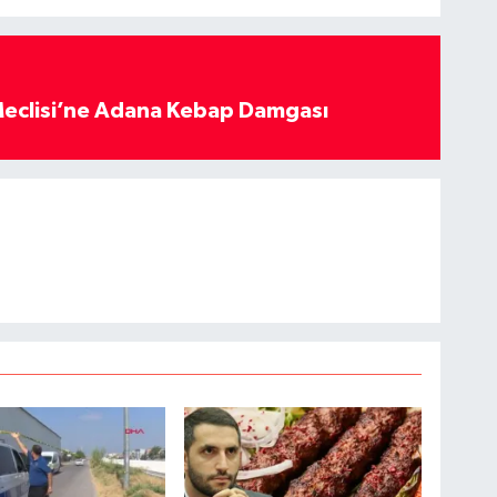
eclisi’ne Adana Kebap Damgası