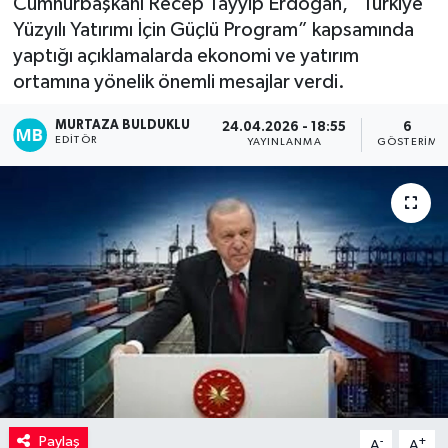
Cumhurbaşkanı Recep Tayyip Erdoğan, “Türkiye
Yüzyılı Yatırımı İçin Güçlü Program” kapsamında
Kadın
yaptığı açıklamalarda ekonomi ve yatırım
ortamına yönelik önemli mesajlar verdi.
Magazin
MURTAZA BULDUKLU
24.04.2026 - 18:55
6
Yaşam
EDITÖR
YAYINLANMA
GÖSTERIM
Paylaş
-
+
A
A