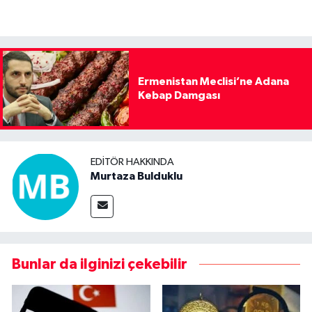
Ermenistan Meclisi’ne Adana
Kebap Damgası
EDITÖR HAKKINDA
Murtaza Bulduklu
Bunlar da ilginizi çekebilir