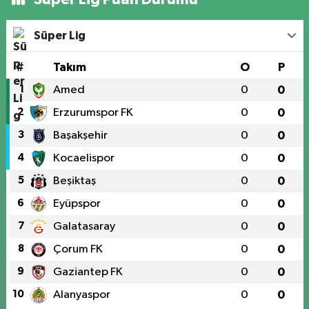
Süper Lig
#
Takım
O
P
1
Amed
0
0
2
Erzurumspor FK
0
0
3
Başakşehir
0
0
4
Kocaelispor
0
0
5
Beşiktaş
0
0
6
Eyüpspor
0
0
7
Galatasaray
0
0
8
Çorum FK
0
0
9
Gaziantep FK
0
0
10
Alanyaspor
0
0