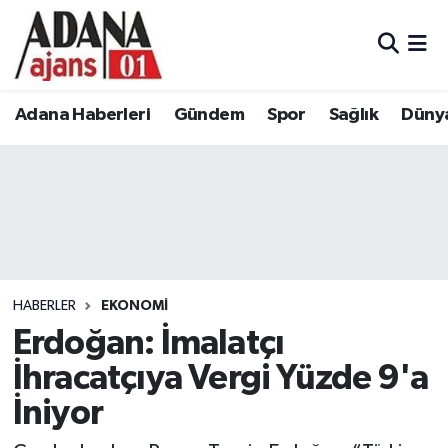
Adana Haberleri
Adana Nöbetçi Eczaneler
Adana Haberleri
Gündem
Spor
Sağlık
Düny
Gündem
Adana Hava Durumu
Spor
Adana Namaz Vakitleri
Sağlık
Adana Trafik Yoğunluk Haritası
Dünya
Süper Lig Puan Durumu ve Fikstür
HABERLER
EKONOMI
Eğitim
Tüm Manşetler
Erdoğan: İmalatçı
İhracatçıya Vergi Yüzde 9'a
Siyaset
Son Dakika Haberleri
İniyor
Ekonomi
Haber Arşivi