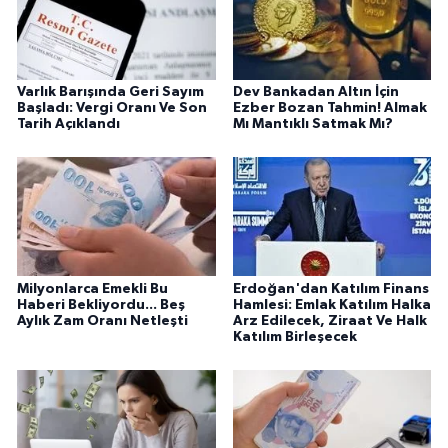
Varlık Barışında Geri Sayım
Dev Bankadan Altın İçin
Başladı: Vergi Oranı Ve Son
Ezber Bozan Tahmin! Almak
Tarih Açıklandı
Mı Mantıklı Satmak Mı?
Milyonlarca Emekli Bu
Erdoğan'dan Katılım Finans
Haberi Bekliyordu... Beş
Hamlesi: Emlak Katılım Halka
Aylık Zam Oranı Netleşti
Arz Edilecek, Ziraat Ve Halk
Katılım Birleşecek