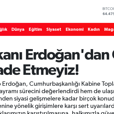
DOLA
47,59
EURO
55,13
ğlık
Dünya
Eğitim
Siyaset
Ekonomi
Kadın
Mag
STERL
64,25
GRAM 
6518.
anı Erdoğan'dan
BİST1
13.70
BITCO
ade Etmeyiz!
64.47
Erdoğan, Cumhurbaşkanlığı Kabine Toplan
yramı sürecini değerlendirdi hem de ulaş
nden siyasi gelişmelere kadar birçok konud
ine yönelik girişimlere karşı sert uyarıla
arımızın karıştırılmasına, halkımızla güven