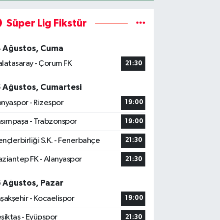
Süper Lig Fikstür
4 Ağustos, Cuma
latasaray - Çorum FK
21:30
5 Ağustos, Cumartesi
nyaspor - Rizespor
19:00
sımpaşa - Trabzonspor
19:00
nçlerbirliği S.K. - Fenerbahçe
21:30
ziantep FK - Alanyaspor
21:30
6 Ağustos, Pazar
şakşehir - Kocaelispor
19:00
şiktaş - Eyüpspor
21:30