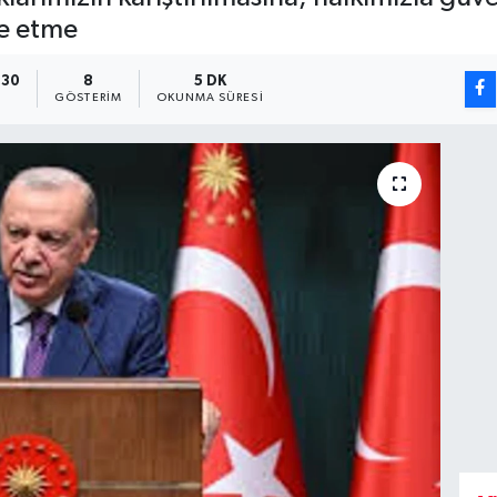
de etme
:30
8
5 DK
GÖSTERIM
OKUNMA SÜRESI