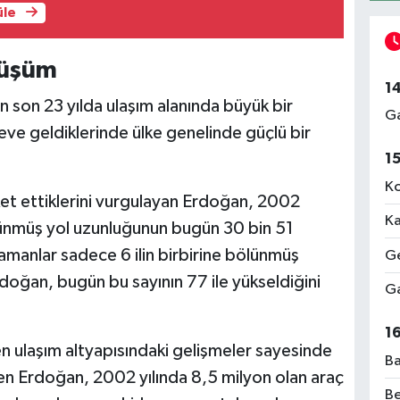
üle
nüşüm
1
 son 23 yılda ulaşım alanında büyük bir
Ga
ve geldiklerinde ülke genelinde güçlü bir
.
1
Ko
ket ettiklerini vurgulayan Erdoğan, 2002
Ka
ölünmüş yol uzunluğunun bugün 30 bin 51
 zamanlar sadece 6 ilin birbirine bölünmüş
Ge
rdoğan, bugün bu sayının 77 ile yükseldiğini
Ga
1
n ulaşım altyapısındaki gelişmeler sayesinde
Ba
rten Erdoğan, 2002 yılında 8,5 milyon olan araç
Be