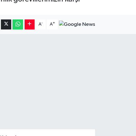
-
+
A
A