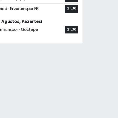
ed - Erzurumspor FK
21:30
7 Ağustos, Pazartesi
msunspor - Göztepe
21:30