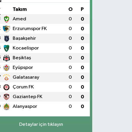
#
Takım
O
P
1
Amed
0
0
2
Erzurumspor FK
0
0
3
Başakşehir
0
0
4
Kocaelispor
0
0
5
Beşiktaş
0
0
6
Eyüpspor
0
0
7
Galatasaray
0
0
8
Çorum FK
0
0
9
Gaziantep FK
0
0
0
Alanyaspor
0
0
Detaylar için tıklayın