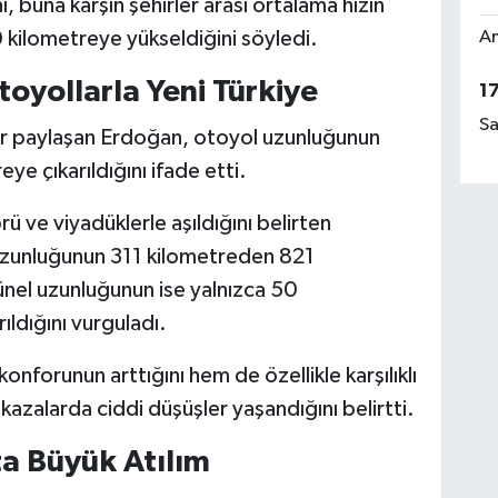
, buna karşın şehirler arası ortalama hızın
Am
 kilometreye yükseldiğini söyledi.
toyollarla Yeni Türkiye
1
Sa
ylar paylaşan Erdoğan, otoyol uzunluğunun
e çıkarıldığını ifade etti.
rü ve viyadüklerle aşıldığını belirten
uzunluğunun 311 kilometreden 821
Tünel uzunluğunun ise yalnızca 50
ldığını vurguladı.
onforunun arttığını hem de özellikle karşılıklı
azalarda ciddi düşüşler yaşandığını belirtti.
ta Büyük Atılım