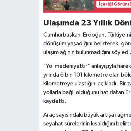
İçeriği Görünt
Ulaşımda 23 Yıllık Dö
Cumhurbaşkanı Erdoğan, Türkiye'nin
dönüşüm yaşadığını belirterek, göre
ulaşım ağının bulunmadığını söyledi
"Yol medeniyettir" anlayışıyla hare
yılında 6 bin 101 kilometre olan b
kilometreye ulaştığını açıkladı. Bir
yollarla bağlı olduğunu hatırlatan E
kaydetti.
Araç sayısındaki büyük artışa rağme
seyahat sürelerinin kısaldığını beli